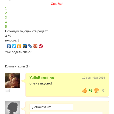
Ошибка!
1
2
3
4
5
Пожалуйста, оцените рецепт
3.69
голосов: 7
Уже поделились: 3
Комментарии (1):
YuliaBorodina
10 сентября 2014
очень вкусно!
+3
0