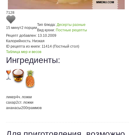
7128
Тип блюда:
Десерты разные
15 минут
2 порции
Вид кухни:
Постные рецепты
Рецепт добавлен:
13.10.2009
Калорийность:
Низкая
ID рецепта из книги:
11414 (Постный стол)
Таблица мер и весов
Ингредиенты:
ликер
4
ч. ложки
сахар
2
ст. ложки
ананасы
200
граммов
Для приготовления, возможно,