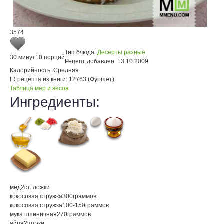
3574
Тип блюда:
Десерты разные
30 минут
10 порций
Рецепт добавлен:
13.10.2009
Калорийность:
Средняя
ID рецепта из книги:
12763 (Фуршет)
Таблица мер и весов
Ингредиенты:
мед
2
ст. ложки
кокосовая стружка
300
граммов
кокосовая стружка
100-150
граммов
мука пшеничная
270
граммов
яйца
2
штуки