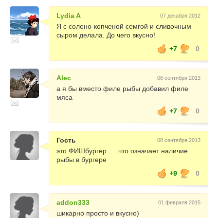
Lydia A
07 декабря 2012
Я с солено-копченой семгой и сливочным
сыром делала. До чего вкусно!
+7
0
Alec
06 сентября 2013
а я бы вместо филе рыбы добавил филе
мяса
+7
0
Гость
08 сентября 2013
это ФИШбургер..... что означает наличие
рыбы в бургере
+9
0
addon333
01 февраля 2015
шикарно просто и вкусно)