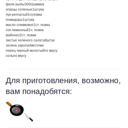
филе рыбы
300
граммов
огурцы соленые
1
штука
лук репчатый
1
головка
помидоры
1
штука
масло оливковое
1
ст. ложка
сок лимонный
1
ч. ложка
майонез
2
ст. ложки
листья зеленого салата
8
штук
зелень укропа
4
веточки
перец черный молотый
по вкусу
соль
по вкусу
Для приготовления, возможно,
вам понадобятся: