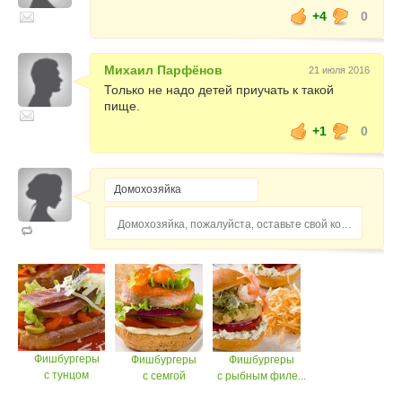
+4
0
Михаил Парфёнов
21 июля 2016
Только не надо детей приучать к такой
пище.
+1
0
Домохозяйка, пожалуйста, оставьте свой комментарий...
Фишбургеры
Фишбургеры
Фишбургеры
с тунцом
с семгой
с рыбным филе...