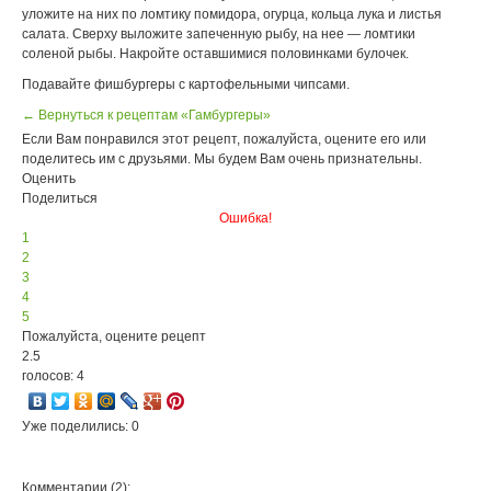
уложите на них по ломтику помидора, огурца, кольца лука и листья
салата. Сверху выложите запеченную рыбу, на нее — ломтики
соленой рыбы. Накройте оставшимися половинками булочек.
Подавайте фишбургеры с картофельными чипсами.
← Вернуться к рецептам «Гамбургеры»
Если Вам понравился этот рецепт, пожалуйста, оцените его или
поделитесь им с друзьями. Мы будем Вам очень признательны.
Оценить
Поделиться
Ошибка!
1
2
3
4
5
Пожалуйста, оцените рецепт
2.5
голосов: 4
Уже поделились: 0
Комментарии (2):