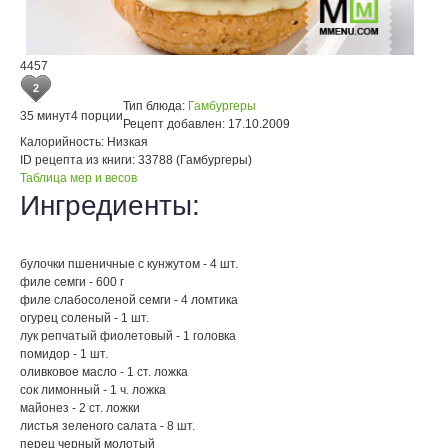
4457
2
Тип блюда:
Гамбургеры
35 минут
4 порции
Рецепт добавлен:
17.10.2009
Калорийность:
Низкая
ID рецепта из книги:
33788 (Гамбургеры)
Таблица мер и весов
Ингредиенты:
булочки пшеничные с кунжутом - 4 шт.
филе семги - 600 г
филе слабосоленой семги - 4 ломтика
огурец соленый - 1 шт.
лук репчатый фиолетовый - 1 головка
помидор - 1 шт.
оливковое масло - 1 ст. ложка
сок лимонный - 1 ч. ложка
майонез - 2 ст. ложки
листья зеленого салата - 8 шт.
перец черный молотый