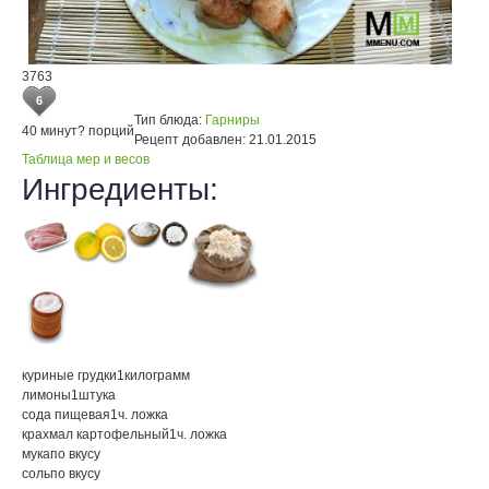
3763
6
Тип блюда:
Гарниры
40 минут
? порций
Рецепт добавлен:
21.01.2015
Таблица мер и весов
Ингредиенты:
куриные грудки
1
килограмм
лимоны
1
штука
сода пищевая
1
ч. ложка
крахмал картофельный
1
ч. ложка
мука
по вкусу
соль
по вкусу