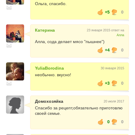
Ольга, спасибо.
+5
0
Катерина
23 января 2015 ответ на
Алла
Алла, сода делает мясо "пышнее")
+4
0
YuliaBorodina
30 января 2015
необычно. вкусно!
+3
0
Домохозяйка
20 июля 2017
Спасибо за рецепт,обязательно приготовлю
своей семье.
0
0