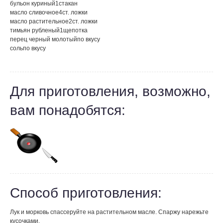
бульон куриный
1
стакан
масло сливочное
4
ст. ложки
масло растительное
2
ст. ложки
тимьян рубленый
1
щепотка
перец черный молотый
по вкусу
соль
по вкусу
Для приготовления, возможно,
вам понадобятся:
Способ приготовления:
Лук и морковь спассеруйте на растительном масле. Спаржу нарежьте
кусочками.