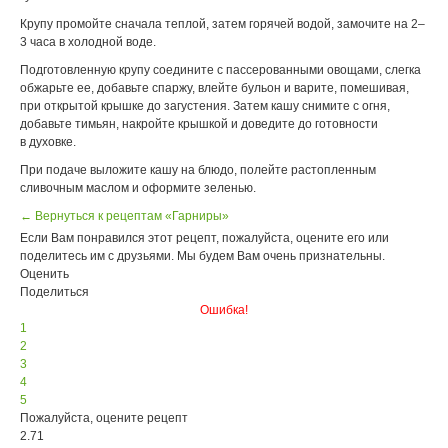
Крупу промойте сначала теплой, затем горячей водой, замочите на 2–
3 часа в холодной воде.
Подготовленную крупу соедините с пассерованными овощами, слегка
обжарьте ее, добавьте спаржу, влейте бульон и варите, помешивая,
при открытой крышке до загустения. Затем кашу снимите с огня,
добавьте тимьян, накройте крышкой и доведите до готовности
в духовке.
При подаче выложите кашу на блюдо, полейте растопленным
сливочным маслом и оформите зеленью.
← Вернуться к рецептам «Гарниры»
Если Вам понравился этот рецепт, пожалуйста, оцените его или
поделитесь им с друзьями. Мы будем Вам очень признательны.
Оценить
Поделиться
Ошибка!
1
2
3
4
5
Пожалуйста, оцените рецепт
2.71