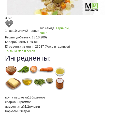
3973
1
Тип блюда:
Гарниры
,
1 час 10 минут
2 порции
Каши
Рецепт добавлен:
13.10.2009
Калорийность:
Низкая
ID рецепта из книги:
23037 (Мясо и гарниры)
Таблица мер и весов
Ингредиенты:
крупа перловая
130
граммов
спаржа
80
граммов
лук репчатый
1/2
головки
морковь
1/2
штуки