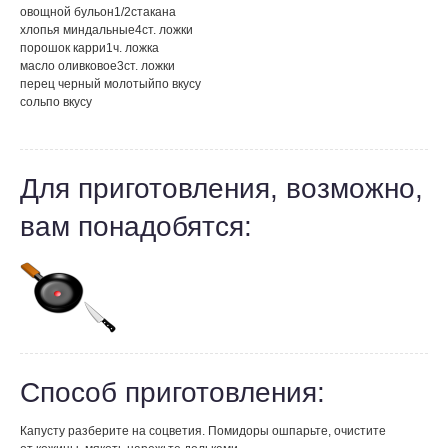
овощной бульон
1/2
стакана
хлопья миндальные
4
ст. ложки
порошок карри
1
ч. ложка
масло оливковое
3
ст. ложки
перец черный молотый
по вкусу
соль
по вкусу
Для приготовления, возможно,
вам понадобятся:
Способ приготовления:
Капусту разберите на соцветия. Помидоры ошпарьте, очистите