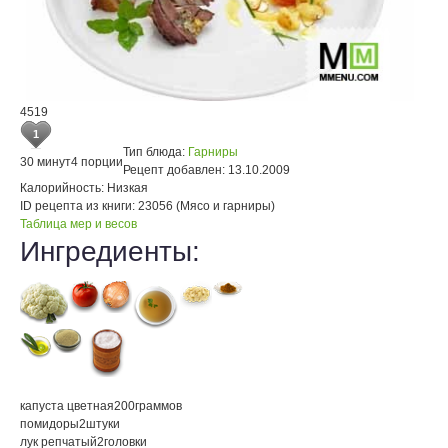
4519
1
Тип блюда:
Гарниры
30 минут
4 порции
Рецепт добавлен:
13.10.2009
Калорийность:
Низкая
ID рецепта из книги:
23056 (Мясо и гарниры)
Таблица мер и весов
Ингредиенты:
капуста цветная
200
граммов
помидоры
2
штуки
лук репчатый
2
головки