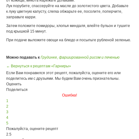
от кожицы, мякоть нарежьте дольками.
Лук порубите, спассеруйте на масле до золотистого цвета. Добавьте
к луку цветную капусту, слегка обжарьте ее, посолите, поперчите,
заправьте карри.
Затем положите помидоры, хлопья миндаля, влейте бульон и тушите
под крышкой 15 минут.
При подаче выложите овощи на блюдо и посыпьте рубленой зеленью.
Можно подавать к
Грудинке, фаршированной рисом и печенью
← Вернуться к рецептам «Гарниры»
Если Вам понравился этот рецепт, пожалуйста, оцените его или
поделитесь им с друзьями. Мы будем Вам очень признательны.
Оценить
Поделиться
Ошибка!
1
2
3
4
5
Пожалуйста, оцените рецепт
2.5