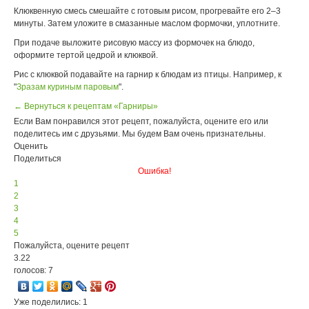
Клюквенную смесь смешайте с готовым рисом, прогревайте его 2–3
минуты. Затем уложите в смазанные маслом формочки, уплотните.
При подаче выложите рисовую массу из формочек на блюдо,
оформите тертой цедрой и клюквой.
Рис с клюквой подавайте на гарнир к блюдам из птицы. Например, к
"
Зразам куриным паровым
".
← Вернуться к рецептам «Гарниры»
Если Вам понравился этот рецепт, пожалуйста, оцените его или
поделитесь им с друзьями. Мы будем Вам очень признательны.
Оценить
Поделиться
Ошибка!
1
2
3
4
5
Пожалуйста, оцените рецепт
3.22
голосов: 7
Уже поделились: 1