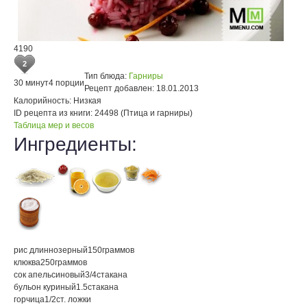
4190
2
Тип блюда:
Гарниры
30 минут
4 порции
Рецепт добавлен:
18.01.2013
Калорийность:
Низкая
ID рецепта из книги:
24498 (Птица и гарниры)
Таблица мер и весов
Ингредиенты:
рис длиннозерный
150
граммов
клюква
250
граммов
сок апельсиновый
3/4
стакана
бульон куриный
1.5
стакана
горчица
1/2
ст. ложки