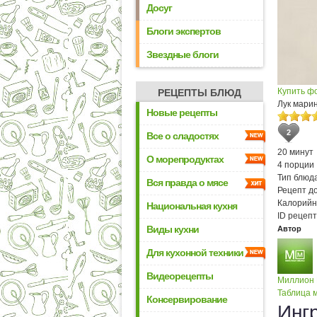
Досуг
Блоги экспертов
Звездные блоги
Купить ф
РЕЦЕПТЫ БЛЮД
Лук мари
Новые рецепты
2
Все о сладостях
20 минут
О морепродуктах
4 порции
Тип блюда
Вся правда о мясе
Рецепт д
Калорийн
Национальная кухня
ID рецепт
Виды кухни
Автор
Для кухонной техники
Видеорецепты
Миллион
Таблица м
Консервирование
Инг