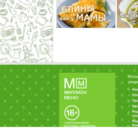
Кол
рец
Но
Сл
Пр
На
Ре
ку
Рец
© МИЛЛИОН МЕНЮ.
бл
ВСЕ ПРАВА ЗАЩИЩЕНЫ.