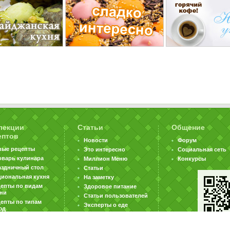
лекции
Статьи
Общение
ептов
Новости
Форум
вые рецепты
Это интересно
Социальная сеть
оварь кулинара
Миллион Меню
Конкурсы
аздничный стол
Статьи
циональная кухня
На заметку
цепты по видам
Здоровое питание
хни
Статьи пользователей
епты по типам
Эксперты о еде
юд