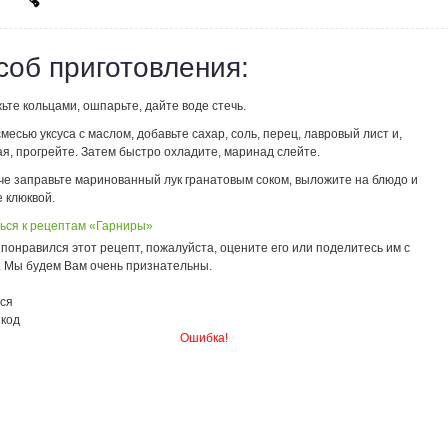
соб приготовления:
ьте кольцами, ошпарьте, дайте воде стечь.
месью уксуса с маслом, добавьте сахар, соль, перец, лавровый лист и,
я, прогрейте. Затем быстро охладите, маринад слейте.
че заправьте маринованный лук гранатовым соком, выложите на блюдо и
 клюквой.
ься к рецептам «Гарниры»
понравился этот рецепт, пожалуйста, оцените его или поделитесь им с
. Мы будем Вам очень признательны.
ся
 код
Ошибка!