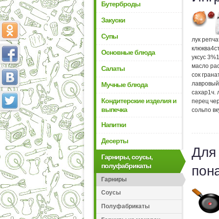
Бутерброды
Закуски
Супы
лук репч
клюква
4
с
Основные блюда
уксус 3%
масло ра
Салаты
сок гран
лавровый
Мучные блюда
сахар
1
ч.
Кондитерские изделия и
перец че
выпечка
соль
по вк
Напитки
Десерты
Для
Гарниры, соусы,
полуфабрикаты
пон
Гарниры
Соусы
Полуфабрикаты