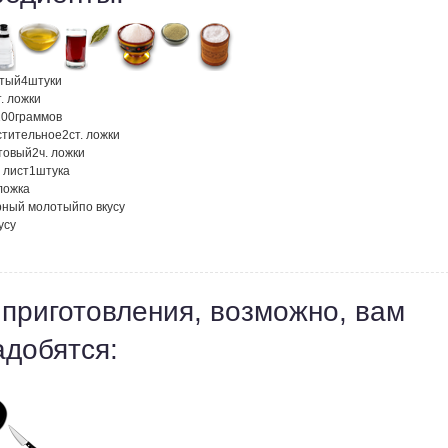
атый
4
штуки
т. ложки
100
граммов
стительное
2
ст. ложки
атовый
2
ч. ложки
 лист
1
штука
 ложка
рный молотый
по вкусу
усу
 приготовления, возможно, вам
адобятся: