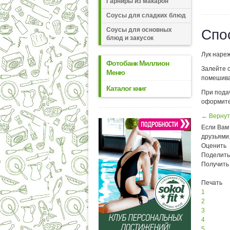
Гарниры из макарон
Соусы для сладких блюд
Соусы для основных
Спо
блюд и закусок
Лук нареж
Фотобанк Миллион
Залейте с
Меню
помешива
Каталог книг
При пода
оформите
← Вернут
Если Вам 
друзьями
Оценить
Поделить
Получить
Печать
1
2
3
4
5