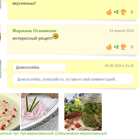
вкусненько!
+2
0
Мариана Оганнисян
24 апреля 2015
интересный рецепт
+2
0
06.08.2026 в 21:42
Домохозяйка, пожалуйста, оставьте свой комментарий...
анный лук
Лук маринованный (2)
Крыжовник маринованный