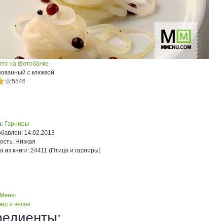
ото на фотобанке
нованный с клюквой
5546
:
Гарниры
обавлен:
14.02.2013
ость:
Низкая
а из книги:
24411 (Птица и гарниры)
 Меню
ер и весов
редиенты: