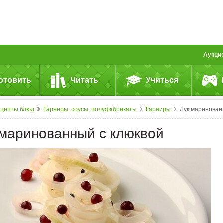
Аукци
отовить
Читать
Учиться
ецепты блюд
Гарниры, соусы, полуфабрикаты
Гарниры
Лук маринованный с клюквой
 маринованный с клюквой