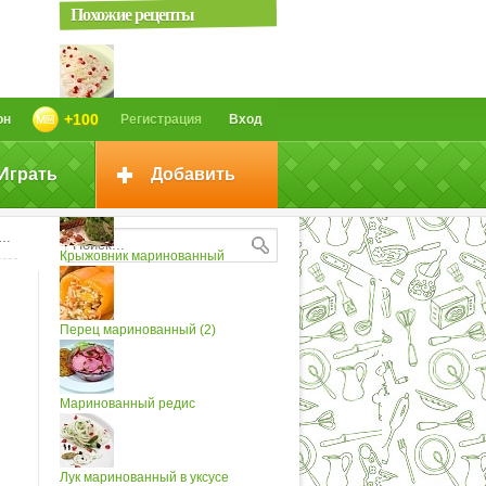
Похожие рецепты
Маринованный лук
+100
он
Регистрация
Вход
Играть
Добавить
Лук маринованный (2)
Крыжовник маринованный
Перец маринованный (2)
Маринованный редис
Лук маринованный в уксусе