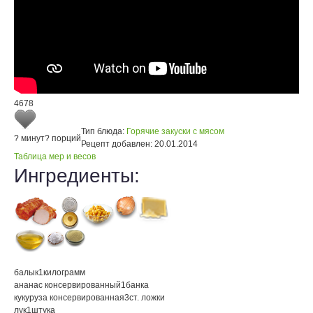
4678
Тип блюда:
Горячие закуски с мясом
? минут
? порций
Рецепт добавлен:
20.01.2014
Таблица мер и весов
Ингредиенты:
балык
1
килограмм
ананас консервированный
1
банка
кукуруза консервированная
3
ст. ложки
лук
1
штука