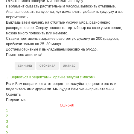
Отбитое мясо поперчить и посолить по вкусу.
Пергамент смазать растительным маслом, выложить отбивные.
Ананас порезать на кусочки, лук измельчить, добавить кукурузу и все
перемешать.
Выкладываем начинку на отбитые кусочки мяса, равномерно
распределяя ее. Сверху положить тертый сыр на свое усмотрение,
можно много положить или немного.
Ставим противень в заранее разогретую духовку до 200 градусов,
приблизительно на 25- 30 минут.
Достаем отбивные и выкладываем красиво на блюдо.
Приятного аппетита!
свинина
отбивная
ананас
← Вернуться к рецептам «Горячие закуски с мясом»
Если Вам понравился этот рецепт, пожалуйста, оцените его или
поделитесь им с друзьями. Мы будем Вам очень признательны.
Оценить
Поделиться
Ошибка!
1
2
3
4
5