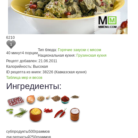
6210
1
Тип блюда:
Горячие закуски с мясом
40 минут
4 порции
Национальная кухня:
Грузинская кухня
Рецепт добавлен:
21.06.2011
Калорийность:
Высокая
ID рецепта из книги:
38226 (Кавказская кухня)
Таблица мер и весов
Ингредиенты:
субпродукты
500
граммов
лук репчатый
250
граммов