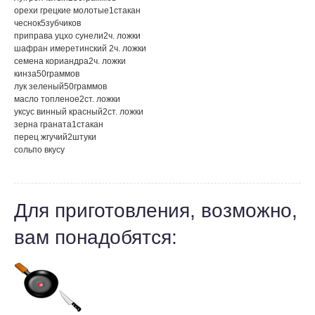
орехи грецкие молотые
1
стакан
чеснок
5
зубчиков
приправа уцхо сунели
2
ч. ложки
шафран имеретинский
2
ч. ложки
семена кориандра
2
ч. ложки
кинза
50
граммов
лук зеленый
50
граммов
масло топленое
2
ст. ложки
уксус винный красный
2
ст. ложки
зерна граната
1
стакан
перец жгучий
2
штуки
соль
по вкусу
Для приготовления, возможно,
вам понадобятся: