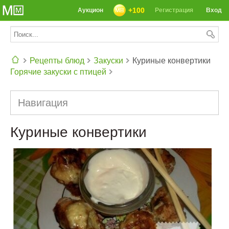
+100
Аукцион
Регистрация
Вход
Рецепты блюд
Закуски
Куриные конвертики
Горячие закуски с птицей
СЕГОДНЯ: 39142 РЕЦЕПТА
Навигация
Куриные конвертики