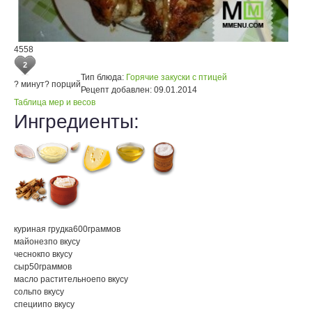
4558
2
Тип блюда:
Горячие закуски с птицей
? минут
? порций
Рецепт добавлен:
09.01.2014
Таблица мер и весов
Ингредиенты:
куриная грудка
600
граммов
майонез
по вкусу
чеснок
по вкусу
сыр
50
граммов
масло растительное
по вкусу
соль
по вкусу
специи
по вкусу