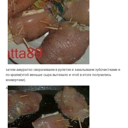
затем аккуратно сворачиваем в рулетик и закалываем зубочистками и
по краям(чтоб меньше сыра вытекало и чтоб в итоге получились
конвертики).
4