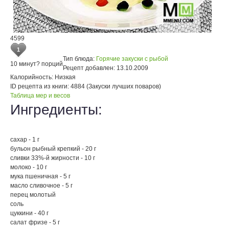
4599
1
Тип блюда:
Горячие закуски с рыбой
10 минут
? порций
Рецепт добавлен:
13.10.2009
Калорийность:
Низкая
ID рецепта из книги:
4884 (Закуски лучших поваров)
Таблица мер и весов
Ингредиенты:
сахар - 1 г
бульон рыбный крепкий - 20 г
сливки 33%-й жирности - 10 г
молоко - 10 г
мука пшеничная - 5 г
масло сливочное - 5 г
перец молотый
соль
цуккини - 40 г
салат фризе - 5 г