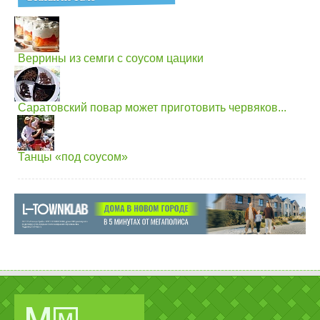
Веррины из семги с соусом цацики
Саратовский повар может приготовить червяков...
Танцы «под соусом»