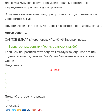
Для соуса муку спассеруйте на масле, добавьте остальные
ингредиенты и прогрейте до загустения.
Из цуккини вырежьте шарики, припустите их в подсоленной воде
и оформите блюдо.
При подаче сделайте в рыбе надрез и вложите в него листья салата.
Автор рецепта:
САИТОВ ДИНАР, г. Череповец, КРЦ «Клуб Европа», повар
← Вернуться к рецептам «Горячие закуски с рыбой»
Если Вам понравился этот рецепт, пожалуйста, оцените его или
поделитесь им с друзьями. Мы будем Вам очень признательны.
Оценить
Поделиться
Ошибка!
1
2
3
4
5
Пожалуйста, оцените рецепт
1.2
голосов: 1