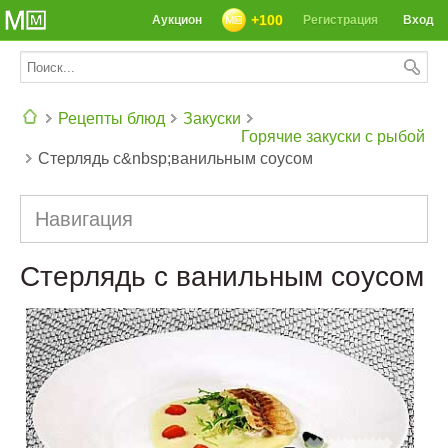
+100
Аукцион
Регистрация
Вход
Рецепты блюд
Закуски
Горячие закуски с рыбой
Стерлядь с&nbsp;ванильным соусом
СЕГОДНЯ: 39142 РЕЦЕПТА
Навигация
Стерлядь с ванильным соусом