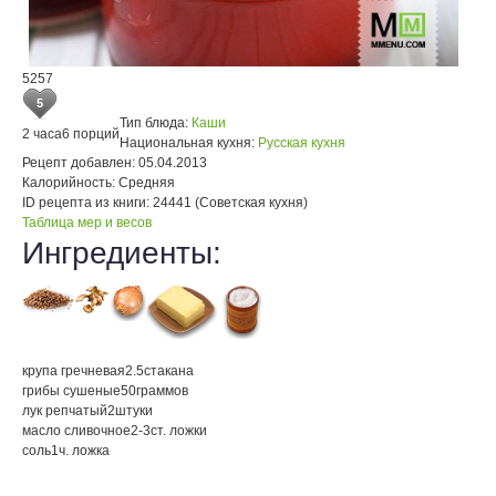
5257
5
Тип блюда:
Каши
2 часа
6 порций
Национальная кухня:
Русская кухня
Рецепт добавлен:
05.04.2013
Калорийность:
Средняя
ID рецепта из книги:
24441 (Советская кухня)
Таблица мер и весов
Ингредиенты:
крупа гречневая
2.5
стакана
грибы сушеные
50
граммов
лук репчатый
2
штуки
масло сливочное
2-3
ст. ложки
соль
1
ч. ложка