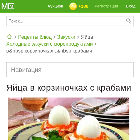
+100
Аукцион
Регистрация
Вход
Рецепты блюд
Закуски
Яйца
Холодные закуски с морепродуктами
СЕГОДНЯ: 39142 РЕЦЕПТА
в&nbsp;корзиночках с&nbsp;крабами
Навигация
Яйца в корзиночках с крабами