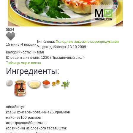
5534
Тип блюда:
Холодные закуски с морепродуктами
15 минут
4 порции
Рецепт добавлен:
13.10.2009
Калорийность:
Низкая
ID рецепта из книги:
1230 (Праздничный стол)
Таблица мер и весов
Ингредиенты:
яйца
8
штук
крабы консервированные
250
граммов
майонез
100
граммов
икра красная
80
граммов
корзиночки из слоеного теста
8
штук