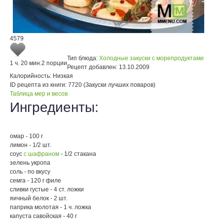
4579
Тип блюда:
Холодные закуски с морепродуктами
1 ч. 20 мин.
2 порции
Рецепт добавлен:
13.10.2009
Калорийность:
Низкая
ID рецепта из книги:
7720 (Закуски лучших поваров)
Таблица мер и весов
Ингредиенты:
омар - 100 г
лимон - 1/2 шт.
соус
с шафраном
- 1/2 стакана
зелень укропа
соль - по вкусу
семга - 120 г филе
сливки густые - 4 ст. ложки
яичный белок - 2 шт.
паприка молотая - 1 ч. ложка
капуста савойская - 40 г