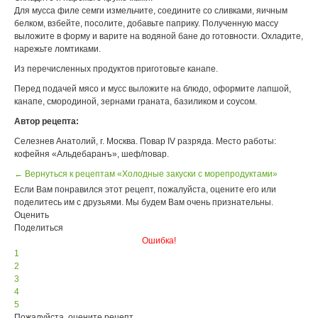
Для мусса филе семги измельчите, соедините со сливками, яичным
белком, взбейте, посолите, добавьте паприку. Полученную массу
выложите в форму и варите на водяной бане до готовности. Охладите,
нарежьте ломтиками.
Из перечисленных продуктов приготовьте канапе.
Перед подачей мясо и мусс выложите на блюдо, оформите лапшой,
канапе, смородиной, зернами граната, базиликом и соусом.
Автор рецепта:
Селезнев Анатолий, г. Москва. Повар IV разряда. Место работы:
кофейня «Альдебаранъ», шеф/повар.
← Вернуться к рецептам «Холодные закуски с морепродуктами»
Если Вам понравился этот рецепт, пожалуйста, оцените его или
поделитесь им с друзьями. Мы будем Вам очень признательны.
Оценить
Поделиться
Ошибка!
1
2
3
4
5
Пожалуйста, оцените рецепт