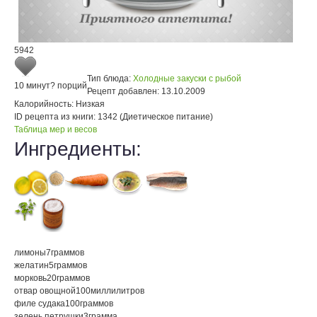
5942
Тип блюда:
Холодные закуски с рыбой
10 минут
? порций
Рецепт добавлен:
13.10.2009
Калорийность:
Низкая
ID рецепта из книги:
1342 (Диетическое питание)
Таблица мер и весов
Ингредиенты:
лимоны
7
граммов
желатин
5
граммов
морковь
20
граммов
отвар овощной
100
миллилитров
филе судака
100
граммов
зелень петрушки
3
грамма