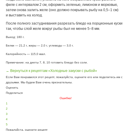
филе с интервалом 2 см, оформить зеленью, лимоном и морковью,
затем снова залить желе (оно должно покрывать рыбу на 0,5–1 см)
и выставить на холод.
После полного застудневания разрезать блюдо на порционные куски
так, чтобы слой желе вокруг рыбы был не менее 5–8 мм.
Выход: 180 г.
Белки — 21,2 г, жиры — 2,0 г, углеводы — 3,0 г.
Калорийность — 115,0 ккал.
Примечание: на диеты 7, 8, 10 готовить блюдо без соли.
← Вернуться к рецептам «Холодные закуски с рыбой»
Если Вам понравился этот рецепт, пожалуйста, оцените его или поделитесь им с
друзьями. Мы будем Вам очень признательны.
Оценить
Поделиться
Ошибка!
1
2
3
4
5
Пожалуйста, оцените рецепт