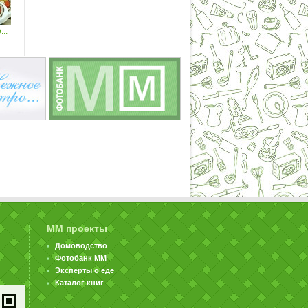
..
ММ проекты
Домоводство
Фотобанк ММ
Эксперты о еде
Каталог книг