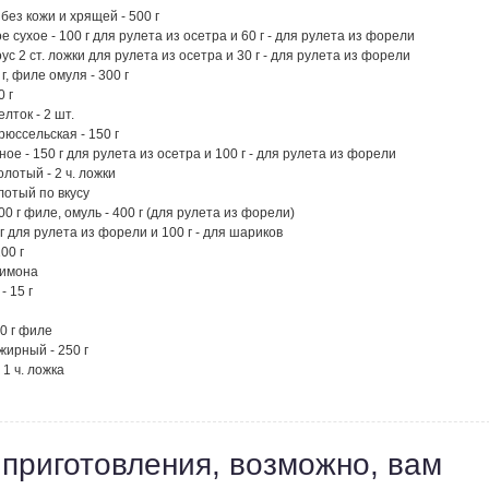
без кожи и хрящей - 500 г
е сухое - 100 г для рулета из осетра и 60 г - для рулета из форели
ус 2 ст. ложки для рулета из осетра и 30 г - для рулета из форели
 г, филе омуля - 300 г
0 г
лток - 2 шт.
рюссельская - 150 г
ое - 150 г для рулета из осетра и 100 г - для рулета из форели
лотый - 2 ч. ложки
лотый по вкусу
0 г филе, омуль - 400 г (для рулета из форели)
 г для рулета из форели и 100 г - для шариков
00 г
 лимона
- 15 г
00 г филе
жирный - 250 г
 1 ч. ложка
 приготовления, возможно, вам