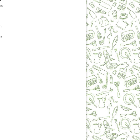
р
те
,
е.