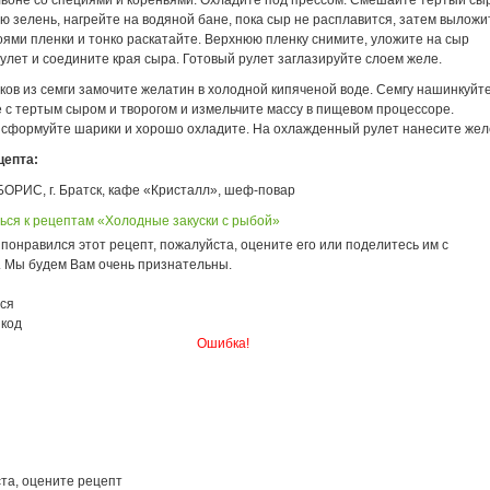
ульоне со специями и кореньями. Охладите под прессом. Смешайте тертый сы
ю зелень, нагрейте на водяной бане, пока сыр не расплавится, затем выложи
ями пленки и тонко раскатайте. Верхнюю пленку снимите, уложите на сыр
лет и соедините края сыра. Готовый рулет заглазируйте слоем желе.
ов из семги замочите желатин в холодной кипяченой воде. Семгу нашинкуйте
 с тертым сыром и творогом и измельчите массу в пищевом процессоре.
 сформуйте шарики и хорошо охладите. На охлажденный рулет нанесите жел
цепта:
ОРИС, г. Братск, кафе «Кристалл», шеф-повар
ься к рецептам «Холодные закуски с рыбой»
понравился этот рецепт, пожалуйста, оцените его или поделитесь им с
. Мы будем Вам очень признательны.
ся
 код
Ошибка!
та, оцените рецепт