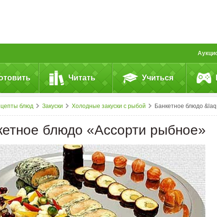
Аукци
отовить
Читать
Учиться
ецепты блюд
Закуски
Холодные закуски с рыбой
Банкетное блюдо &laquo;Ассорти рыбное&raquo;
кетное блюдо «Ассорти рыбное»