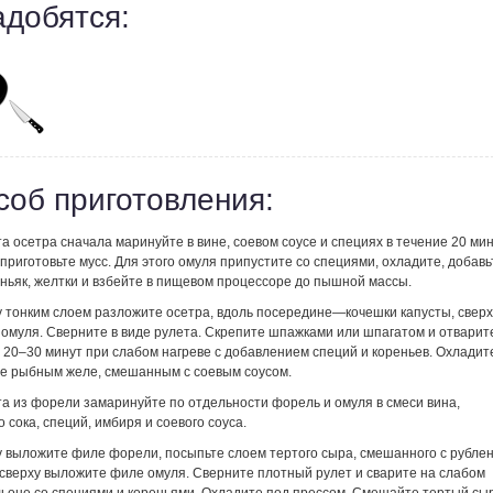
адобятся:
соб приготовления:
а осетра сначала маринуйте в вине, соевом соусе и специях в течение 20 мин
приготовьте мусс. Для этого омуля припустите со специями, охладите, добавь
оньяк, желтки и взбейте в пищевом процессоре до пышной массы.
у тонким слоем разложите осетра, вдоль посередине—кочешки капусты, сверх
 омуля. Сверните в виде рулета. Скрепите шпажками или шпагатом и отварит
 20–30 минут при слабом нагреве с добавлением специй и кореньев. Охладит
те рыбным желе, смешанным с соевым соусом.
та из форели замаринуйте по отдельности форель и омуля в смеси вина,
 сока, специй, имбиря и соевого соуса.
у выложите филе форели, посыпьте слоем тертого сыра, смешанного с рубле
 сверху выложите филе омуля. Сверните плотный рулет и сварите на слабом