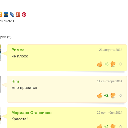
8
лились: 1
ии (5):
Римма
21 августа 2014
не плохо
+3
0
Rim
11 сентября 2014
мне нравится
+2
0
Мариана Оганнисян
29 сентября 2014
Красота!
+2
0