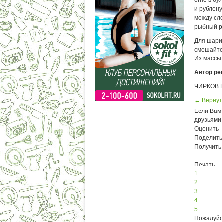
огне в б
и рублену
между сло
рыбный ру
Для шарик
смешайте
Из массы
Автор ре
ЧИРКОВ Б
← Вернут
Если Вам 
друзьями
Оценить
Поделить
Получить
Печать
1
2
3
4
5
Пожалуйс