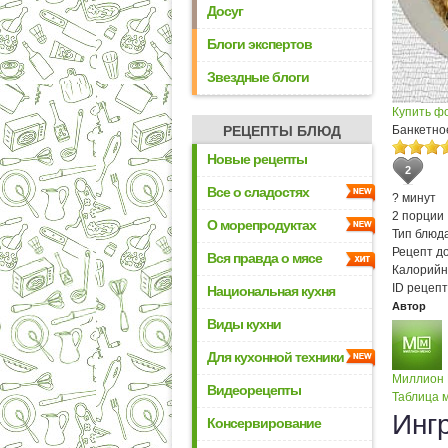
Досуг
Блоги экспертов
Звездные блоги
Купить ф
РЕЦЕПТЫ БЛЮД
Банкетно
Новые рецепты
2
Все о сладостях
? минут
2 порции
О морепродуктах
Тип блюда
Рецепт д
Вся правда о мясе
Калорийн
ID рецепт
Национальная кухня
Автор
Виды кухни
Для кухонной техники
Миллион
Видеорецепты
Таблица м
Инг
Консервирование