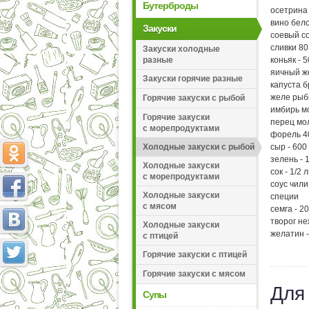
Бутерброды
осетрина 
вино бело
Закуски
соевый со
сливки 80
Закуски холодные
разные
коньяк - 5
яичный же
Закуски горячие разные
капуста б
желе рыбн
Горячие закуски с рыбой
имбирь мо
Горячие закуски
перец мо
с морепродуктами
форель 40
Холодные закуски с рыбой
сыр - 600
зелень - 1
Холодные закуски
сок - 1/2
с морепродуктами
соус чили 
Холодные закуски
специи
с мясом
семга - 2
творог не
Холодные закуски
желатин -
с птицей
Горячие закуски с птицей
Горячие закуски с мясом
Для
Супы