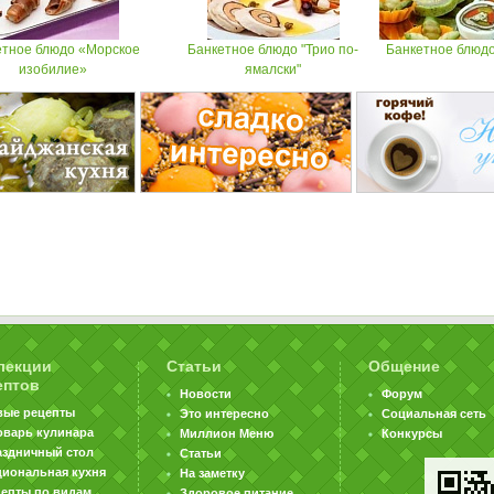
етное блюдо «Морское
Банкетное блюдо "Трио по-
Банкетное блюдо.
изобилие»
ямалски"
лекции
Статьи
Общение
ептов
Новости
Форум
вые рецепты
Это интересно
Социальная сеть
оварь кулинара
Миллион Меню
Конкурсы
аздничный стол
Статьи
циональная кухня
На заметку
цепты по видам
Здоровое питание