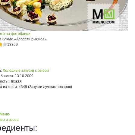
ото на фотобанке
е блюдо «Ассорти рыбное»
13359
:
Холодные закуски с рыбой
обавлен:
13.10.2009
ость:
Низкая
а из книги:
4349 (Закуски лучших поваров)
 Меню
ер и весов
редиенты: