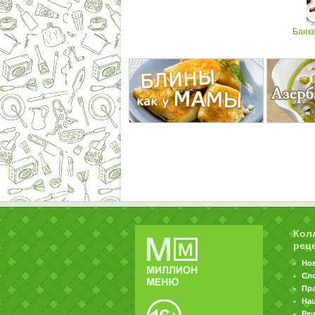
Банк
Кол
рец
Но
Сл
Пр
На
Ре