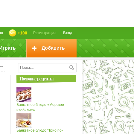
+100
он
Регистрация
Вход
Играть
Добавить
Похожие рецепты
Банкетное блюдо «Морское
изобилие»
Банкетное блюдо "Трио по-