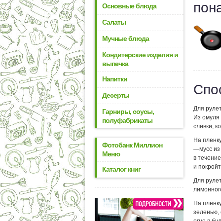
пон
Основные блюда
Салаты
Мучные блюда
Кондитерские изделия и
выпечка
Напитки
Спо
Десерты
Для рулет
Гарниры, соусы,
Из омуля 
полуфабрикаты
сливки, к
На пленк
Фотобанк Миллион
—мусс из
Меню
в течение
и покрой
Каталог книг
Для руле
лимонного
На пленк
зеленью,