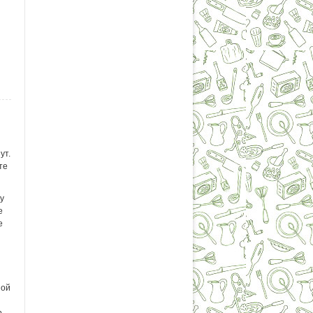
ут.
те
у
е
е
ной