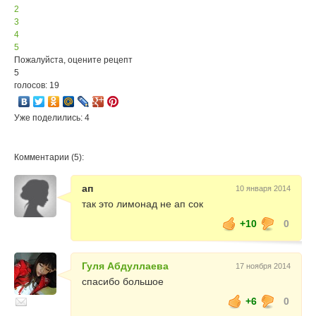
2
3
4
5
Пожалуйста, оцените рецепт
5
голосов: 19
Уже поделились: 4
Комментарии (5):
ап
10 января 2014
так это лимонад не ап сок
+10
0
Гуля Абдуллаева
17 ноября 2014
спасибо большое
+6
0