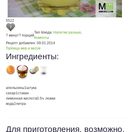
5522
7
Тип блюда:
Напитки разные
,
? минут
? порций
Компоты
Рецепт добавлен:
09.01.2014
Таблица мер и весов
Ингредиенты:
апельсины
1
штука
сахар
1
стакан
лимонная кислота
0.5
ч. ложки
вода
2
литра
Для приготовления, возможно,