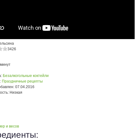
пельсина
3426
 минут
:
Безалкогольные коктейли
:
Праздничные рецепты
обавлен:
07.04.2016
ость:
Низкая
ер и весов
редиенты: