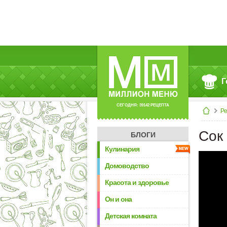
Г
СЕГОДНЯ: 39142 РЕЦЕПТА
Р
Сок
БЛОГИ
Кулинария
Домоводство
Красота и здоровье
Он и она
Детская комната