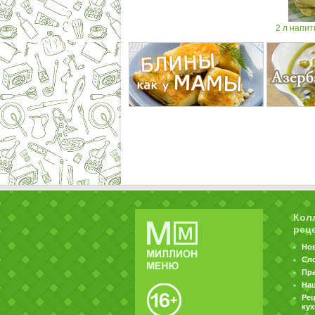
2 л напит
Кол
рец
Но
Сл
Пр
На
Ре
ку