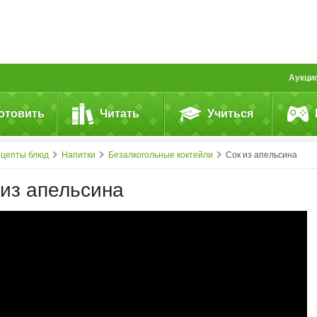
Аукци
отовить
Читать
Учиться
ецепты блюд
Напитки
Безалкогольные коктейли
Сок из апельсина
 из апельсина