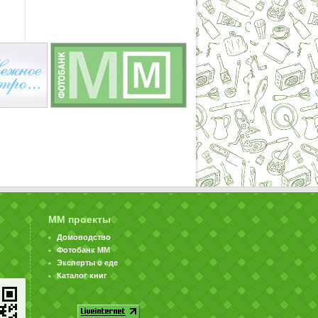
ММ проекты
Домоводство
Фотобанк ММ
Эксперты о еде
Каталог книг