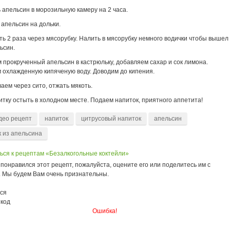
 апельсин в морозильную камеру на 2 часа.
апельсин на дольки.
ь 2 раза через мясорубку. Налить в мясорубку немного водички чтобы вышел
ьсин.
 прокрученный апельсин в кастрюльку, добавляем сахар и сок лимона.
 охлажденную кипяченую воду. Доводим до кипения.
ем через сито, отжать мякоть.
тку остыть в холодном месте. Подаем напиток, приятного аппетита!
део рецепт
напиток
цитрусовый напиток
апельсин
к из апельсина
ься к рецептам «Безалкогольные коктейли»
понравился этот рецепт, пожалуйста, оцените его или поделитесь им с
. Мы будем Вам очень признательны.
ся
 код
Ошибка!