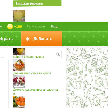
Похожие рецепты
2 л напитка из 1 апельсина
+100
он
Регистрация
Вход
Играть
Добавить
Роза из апельсина
Напиток из апельсина
Дольки апельсина в сиропе
Джем из крыжовника, апельсина
и...