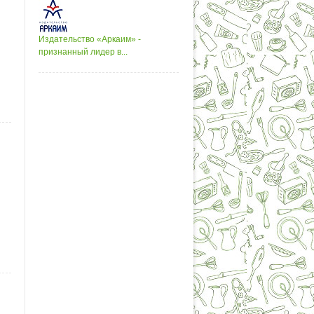
Издательство «Аркаим» -
признанный лидер в...