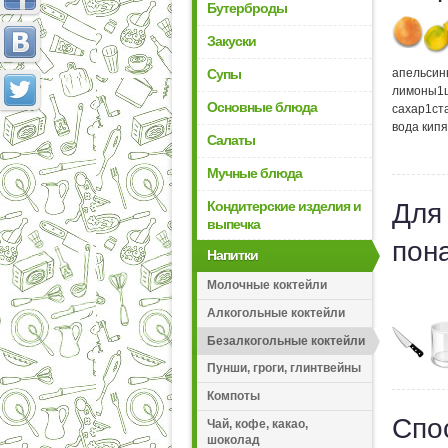
Бутерброды
Закуски
Супы
апельсин
лимоны
1
Основные блюда
сахар
1
ст
вода кип
Салаты
Мучные блюда
Кондитерские изделия и
Для
выпечка
пон
Напитки
Молочные коктейли
Алкогольные коктейли
Безалкогольные коктейли
Пунши, гроги, глинтвейны
Компоты
Спо
Чай, кофе, какао,
шоколад