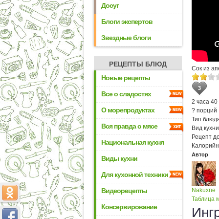
Досуг
Блоги экспертов
Звездные блоги
РЕЦЕПТЫ БЛЮД
Сок из а
Новые рецепты
3
Все о сладостях
2 часа 40
О морепродуктах
? порций
Тип блюда
Вся правда о мясе
Вид кухни
Рецепт д
Национальная кухня
Калорийн
Автор
Виды кухни
Для кухонной техники
Видеорецепты
Nakuxne
Таблица м
Консервирование
Инг