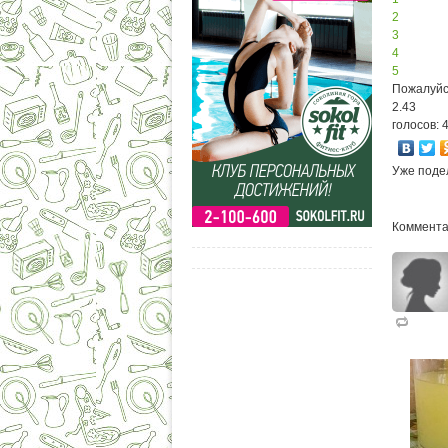
2
3
4
5
Пожалуйс
2.43
голосов: 
Уже поде
Коммента