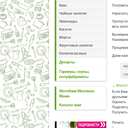
Квас
Положить
Чайные напитки
Нарезать 
Лимонады
Пропустит
весь апел
Кисели
Выливаем
Морсы
Наливаем
Фруктовые напитки
Процежива
Напитки разные
Даем напи
Десерты
ви
Гарниры, соусы,
со
полуфабрикаты
← Вернут
Фотобанк Миллион
Если Вам 
Меню
друзьями
Оценить
Каталог книг
Поделить
Получить
Печать
1