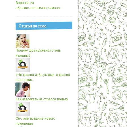
Варенье из
абрикос,апельсина,лимона...
Статьи по теме
Почему француженки столь
изящны?
«Не красна изба углами, а красна
пирогами»
Как извлекать из стресса пользу
Он-лайн издание нового
поколения