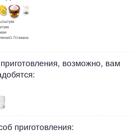
ы
1
штука
штука
акан
яченая
1.7
стакана
 приготовления, возможно, вам
адобятся:
соб приготовления: