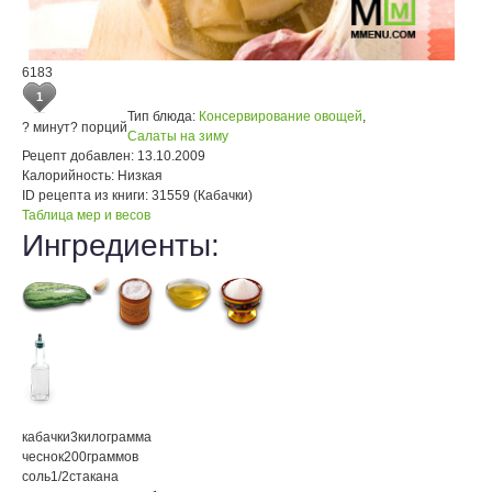
6183
1
Тип блюда:
Консервирование овощей
,
? минут
? порций
Салаты на зиму
Рецепт добавлен:
13.10.2009
Калорийность:
Низкая
ID рецепта из книги:
31559 (Кабачки)
Таблица мер и весов
Ингредиенты:
кабачки
3
килограмма
чеснок
200
граммов
соль
1/2
стакана