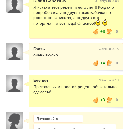
Юлия Сорокина
31 августа 2008
Я искала этот рецепт много лет!!! Когда-то
попробовала у подруги такие кабачки,но
рецепт не записала, а подруга его
потеряла... и вот чудо! Спасибо!
+3
0
Гость
30 июля 2013
очень вкусно
+4
0
Есения
30 июля 2013
Прекрасный и простой рецепт, обязательно
сделаем!
+3
0