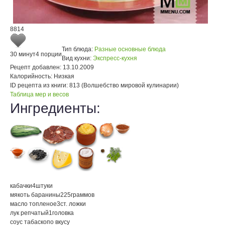
8814
Тип блюда:
Разные основные блюда
30 минут
4 порции
Вид кухни:
Экспресс-кухня
Рецепт добавлен:
13.10.2009
Калорийность:
Низкая
ID рецепта из книги:
813 (Волшебство мировой кулинарии)
Таблица мер и весов
Ингредиенты:
кабачки
4
штуки
мякоть баранины
225
граммов
масло топленое
3
ст. ложки
лук репчатый
1
головка
соус табаско
по вкусу