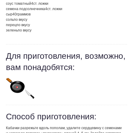
соус томатный
4
ст. ложки
семена подсолнечника
4
ст. ложки
сыр
40
граммов
соль
по вкусу
перец
по вкусу
зелень
по вкусу
Для приготовления, возможно,
вам понадобятся:
Способ приготовления:
Кабачки разрежьте вдоль пополам, удалите сердцевину с семенами