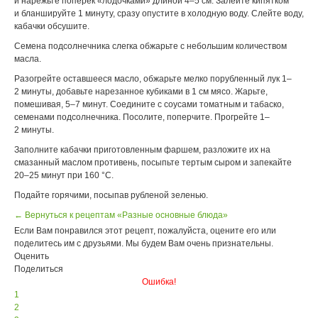
и нарежьте поперек «лодочками» длиной 4–5 см. Залейте кипятком
и бланшируйте 1 минуту, сразу опустите в холодную воду. Слейте воду,
кабачки обсушите.
Семена подсолнечника слегка обжарьте с небольшим количеством
масла.
Разогрейте оставшееся масло, обжарьте мелко порубленный лук 1–
2 минуты, добавьте нарезанное кубиками в 1 см мясо. Жарьте,
помешивая, 5–7 минут. Соедините с соусами томатным и табаско,
семенами подсолнечника. Посолите, поперчите. Прогрейте 1–
2 минуты.
Заполните кабачки приготовленным фаршем, разложите их на
смазанный маслом противень, посыпьте тертым сыром и запекайте
20–25 минут при 160 °С.
Подайте горячими, посыпав рубленой зеленью.
← Вернуться к рецептам «Разные основные блюда»
Если Вам понравился этот рецепт, пожалуйста, оцените его или
поделитесь им с друзьями. Мы будем Вам очень признательны.
Оценить
Поделиться
Ошибка!
1
2