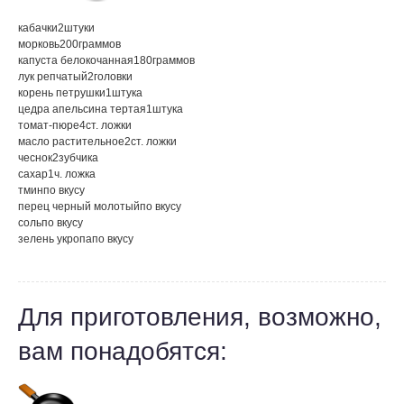
кабачки
2
штуки
морковь
200
граммов
капуста белокочанная
180
граммов
лук репчатый
2
головки
корень петрушки
1
штука
цедра апельсина тертая
1
штука
томат-пюре
4
ст. ложки
масло растительное
2
ст. ложки
чеснок
2
зубчика
сахар
1
ч. ложка
тмин
по вкусу
перец черный молотый
по вкусу
соль
по вкусу
зелень укропа
по вкусу
Для приготовления, возможно,
вам понадобятся: