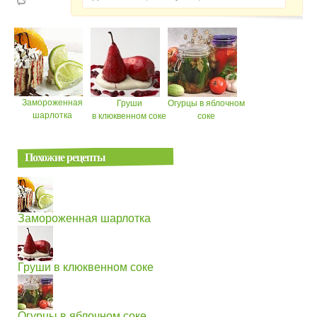
Замороженная
Груши
Огурцы в яблочном
шарлотка
в клюквенном соке
соке
Похожие рецепты
Замороженная шарлотка
Груши в клюквенном соке
Огурцы в яблочном соке