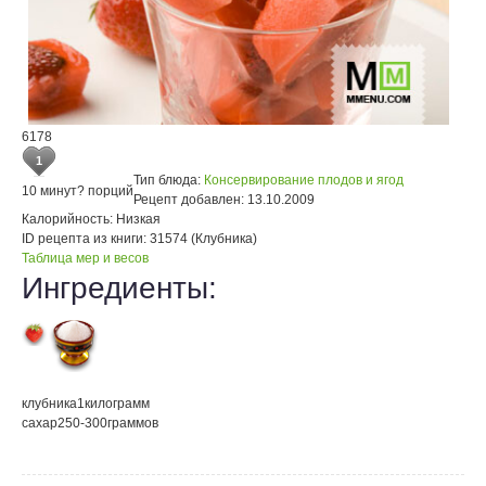
6178
1
Тип блюда:
Консервирование плодов и ягод
10 минут
? порций
Рецепт добавлен:
13.10.2009
Калорийность:
Низкая
ID рецепта из книги:
31574 (Клубника)
Таблица мер и весов
Ингредиенты:
клубника
1
килограмм
сахар
250-300
граммов