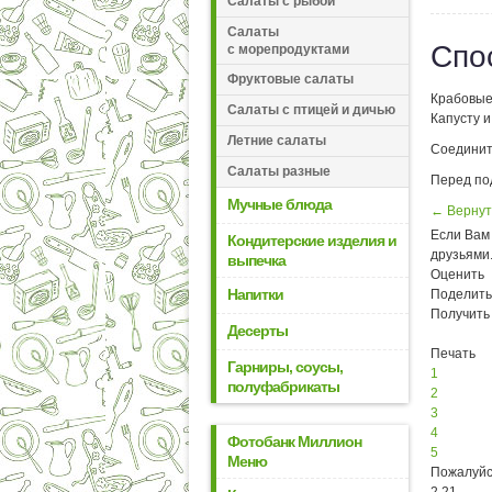
Салаты с рыбой
Салаты
Спо
с морепродуктами
Фруктовые салаты
Крабовые
Салаты с птицей и дичью
Капусту и
Летние салаты
Соедините
Салаты разные
Перед по
Мучные блюда
← Вернут
Если Вам 
Кондитерские изделия и
друзьями
выпечка
Оценить
Напитки
Поделить
Получить
Десерты
Печать
Гарниры, соусы,
1
полуфабрикаты
2
3
4
Фотобанк Миллион
5
Меню
Пожалуйс
2.21