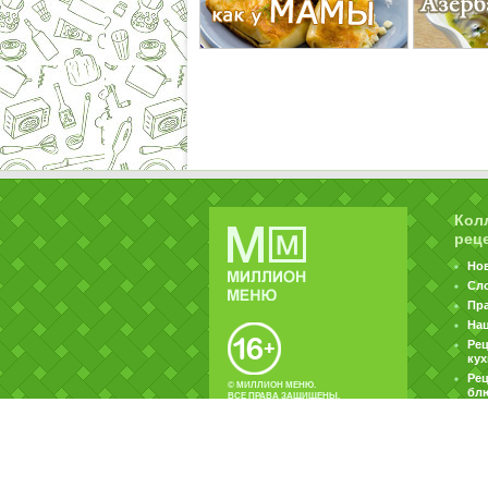
Кол
рец
Но
Сл
Пр
На
Ре
ку
Рец
© МИЛЛИОН МЕНЮ.
бл
ВСЕ ПРАВА ЗАЩИЩЕНЫ.
|
|
Контакты
Пользовательское соглашение
Об