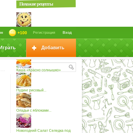
Похожие рецепты
Салат "Солнышко"
+100
он
Регистрация
Вход
Играть
Добавить
Пицца «Солнышко»
Каша «Красно солнышко»
Пудинг рисовый...
Оладьи с яблоками...
Новогодний Салат Селедка под