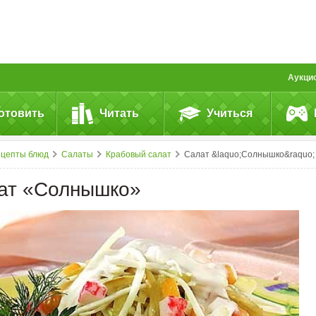
Аукци
отовить
Читать
Учиться
ецепты блюд
Салаты
Крабовый салат
Салат &laquo;Солнышко&raquo;
ат «Солнышко»