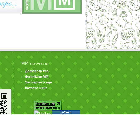
ММ проекты
Домоводство
Фотобанк ММ
Эксперты о еде
Каталог книг
© ООО «Издательство «Миллион Меню» 2002