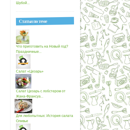
Шубой...
Статьи по теме
Что приготовить на Новый год?
Праздничные...
Салат «Цезарь»
Салат Цезарь с лобстером от
Жана-Франсуа...
Для любопытных: История салата
Оливье