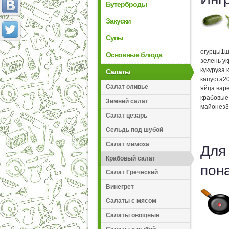
Бутерброды
Закуски
Супы
огурцы
1
ш
Основные блюда
зелень у
кукуруза
Салаты
капуста
2
Салат оливье
яйца вар
крабовые
Зимний салат
майонез
3
Салат цезарь
Сельдь под шубой
Салат мимоза
Для
Крабовый салат
пон
Салат Греческий
Винегрет
Салаты с мясом
Салаты овощные