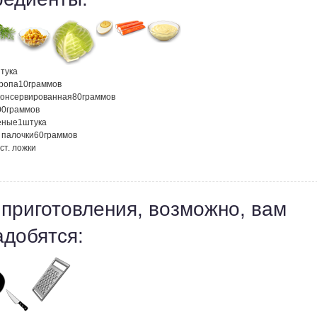
тука
кропа
10
граммов
 консервированная
80
граммов
00
граммов
еные
1
штука
 палочки
60
граммов
ст. ложки
 приготовления, возможно, вам
адобятся: