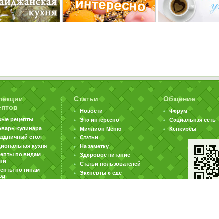
лекции
Статьи
Общение
ептов
Новости
Форум
вые рецепты
Это интересно
Социальная сеть
оварь кулинара
Миллион Меню
Конкурсы
аздничный стол
Статьи
циональная кухня
На заметку
цепты по видам
Здоровое питание
хни
Статьи пользователей
епты по типам
Эксперты о еде
юд
|
|
|
ратная связь
Карта сайта
Реклама на сайте
Вакансии