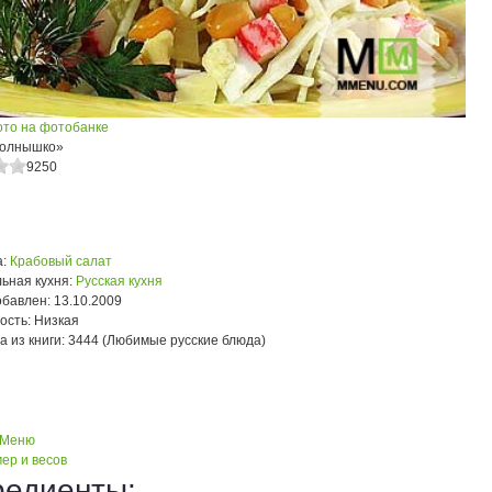
ото на фотобанке
Солнышко»
9250
:
Крабовый салат
ьная кухня:
Русская кухня
обавлен:
13.10.2009
ость:
Низкая
а из книги:
3444 (Любимые русские блюда)
 Меню
ер и весов
редиенты: