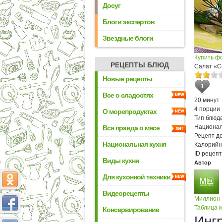
Досуг
Блоги экспертов
Звездные блоги
Купить ф
РЕЦЕПТЫ БЛЮД
Салат «
Новые рецепты
1
Все о сладостях
20 минут
4 порции
О морепродуктах
Тип блюда
Национал
Вся правда о мясе
Рецепт д
Национальная кухня
Калорийн
ID рецепт
Виды кухни
Автор
Для кухонной техники
Видеорецепты
Миллион
Таблица м
Консервирование
Инг