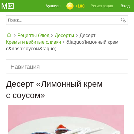
+100
Аукцион
Регистрация
Вход
Рецепты блюд
Десерты
Десерт
Кремы и взбитые сливки
&laquo;Лимонный крем
СЕГОДНЯ: 39142 РЕЦЕПТА
с&nbsp;соусом&raquo;
Навигация
Десерт «Лимонный крем
с соусом»