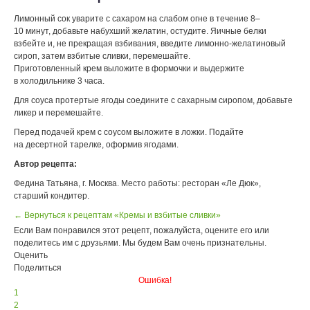
Лимонный сок уварите с сахаром на слабом огне в течение 8–
10 минут, добавьте набухший желатин, остудите. Яичные белки
взбейте и, не прекращая взбивания, введите лимонно-желатиновый
сироп, затем взбитые сливки, перемешайте.
Приготовленный крем выложите в формочки и выдержите
в холодильнике 3 часа.
Для соуса протертые ягоды соедините с сахарным сиропом, добавьте
ликер и перемешайте.
Перед подачей крем с соусом выложите в ложки. Подайте
на десертной тарелке, оформив ягодами.
Автор рецепта:
Федина Татьяна, г. Москва. Место работы: ресторан «Ле Дюк»,
старший кондитер.
← Вернуться к рецептам «Кремы и взбитые сливки»
Если Вам понравился этот рецепт, пожалуйста, оцените его или
поделитесь им с друзьями. Мы будем Вам очень признательны.
Оценить
Поделиться
Ошибка!
1
2