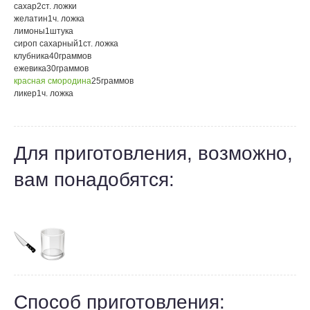
сахар
2
ст. ложки
желатин
1
ч. ложка
лимоны
1
штука
сироп сахарный
1
ст. ложка
клубника
40
граммов
ежевика
30
граммов
красная смородина
25
граммов
ликер
1
ч. ложка
Для приготовления, возможно,
вам понадобятся:
Способ приготовления: