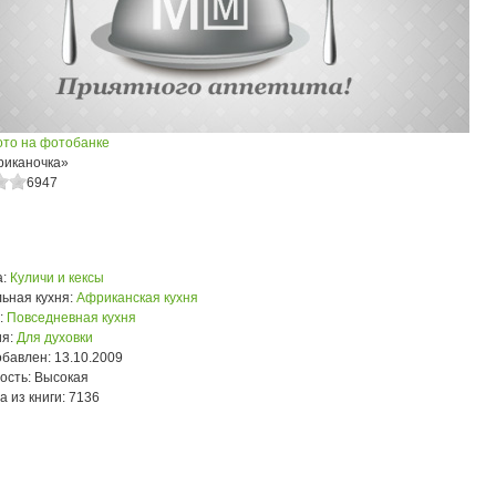
ото на фотобанке
риканочка»
6947
:
Куличи и кексы
ьная кухня:
Африканская кухня
:
Повседневная кухня
я:
Для духовки
обавлен:
13.10.2009
ость:
Высокая
а из книги:
7136