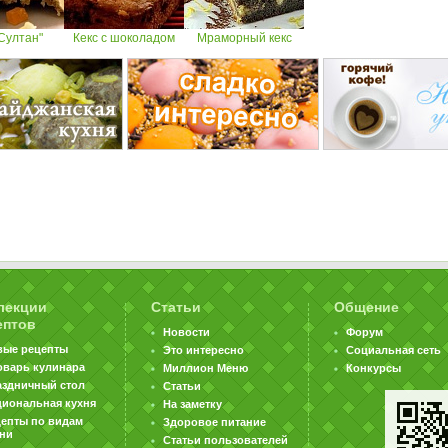
"Султан"
Кекс с шоколадом
Мраморный кекс
лекции
Статьи
Общение
ептов
Новости
Форум
вые рецепты
Это интересно
Социальная сеть
оварь кулинара
Миллион Меню
Конкурсы
аздничный стол
Статьи
циональная кухня
На заметку
цепты по видам
Здоровое питание
хни
Статьи пользователей