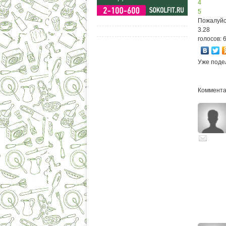
4
5
Пожалуйс
3.28
голосов: 
Уже поде
Комментар