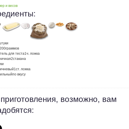
ер и весов
редиенты:
штуки
200
граммов
тель для теста
1
ч. ложка
ничная
2
стакана
ки
ричневый
1
ст. ложка
нильный
по вкусу
 приготовления, возможно, вам
адобятся: