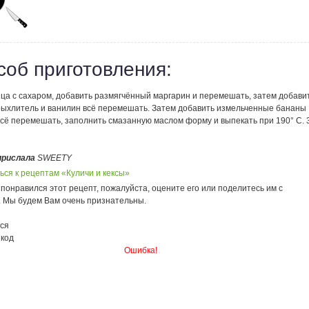
соб приготовления:
йца с сахаром, добавить размягчённый маргарин и перемешать, затем добави
зрыхлитель и ванилин всё перемешать. Затем добавить измельченные бананы
всё перемешать, заполнить смазанную маслом форму и выпекать при 190° С. 
прислала
SWEETY
ься к рецептам «Куличи и кексы»
понравился этот рецепт, пожалуйста, оцените его или поделитесь им с
. Мы будем Вам очень признательны.
ся
 код
Ошибка!