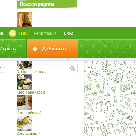
Похожие рецепты
Кекс "Султан"
+100
он
Регистрация
Вход
Играть
Добавить
Кекс с шоколадом
а»
Мраморный кекс
Кекс с ананасом
Кекс любимый
Кекс медовый