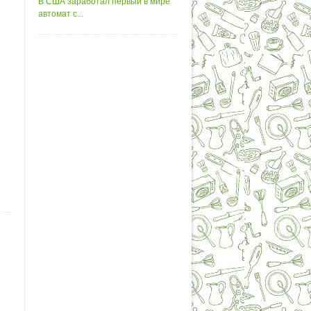
В США заработал первый в мире
автомат с...