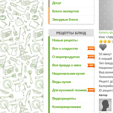
Досуг
Блоги экспертов
Звездные блоги
Купить ф
РЕЦЕПТЫ БЛЮД
Кекс «Аф
Новые рецепты
Все о сладостях
50 минут
О морепродуктах
6 порций
Тип блюда
Вся правда о мясе
Национал
Вид кухни
Национальная кухня
Технологи
Виды кухни
Рецепт д
Калорийн
Для кухонной техники
ID рецепт
Автор
Видеорецепты
Консервирование