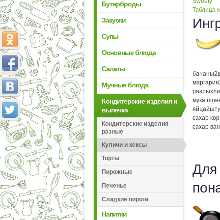
Sweety
Бутерброды
Таблица м
Инг
Закуски
Супы
Основные блюда
Салаты
бананы
2
маргарин
Мучные блюда
разрыхли
мука пше
Кондитерские изделия и
яйца
2
шту
выпечка
сахар ко
Кондитерские изделия
сахар ва
разные
Куличи и кексы
Торты
Для
Пирожные
пон
Печенье
Сладкие пироги
Напитки