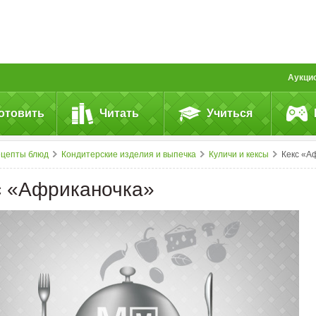
Аукци
отовить
Читать
Учиться
ецепты блюд
Кондитерские изделия и выпечка
Куличи и кексы
Кекс «Африканочк
с «Африканочка»