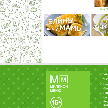
Кекс 
Кол
рец
Но
Сл
Пр
На
Ре
ку