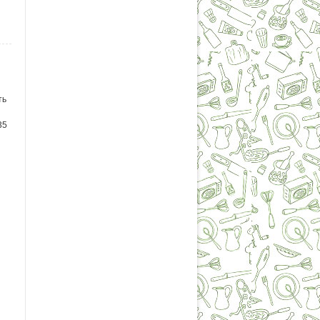
ть
35