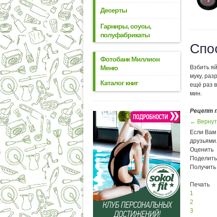
Десерты
Гарниры, соусы,
полуфабрикаты
Спо
Фотобанк Миллион
Меню
Взбить я
муку, ра
Каталог книг
ещё раз 
мин.
Рецепт 
← Вернут
Если Вам 
друзьями
Оценить
Поделить
Получить
Печать
1
2
3