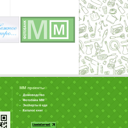
ММ проекты
Домоводство
Фотобанк ММ
Эксперты о еде
Каталог книг