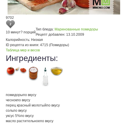
9702
2
Тип блюда:
Маринованные помидоры
10 минут
? порций
Рецепт добавлен:
13.10.2009
Калорийность:
Низкая
ID рецепта из книги:
4715 (Помидоры)
Таблица мер и весов
Ингредиенты:
помидоры
по вкусу
чеснок
по вкусу
перец красный молотый
по вкусу
соль
по вкусу
уксус 5%
по вкусу
масло растительное
по вкусу