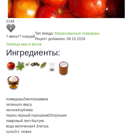
2146
2
Тип блюда:
Маринованные помидоры
? минут
? порций
Рецепт добавлен:
08.10.2018
Таблица мер и весов
Ингредиенты:
помидоры
5
килограммов
зелень
по вкусу
чеснок
4
зубчика
перец черный горошком
20
горошин
лавровый лист
4
штуки
вода кипяченая
4.3
литра
соль
5
ст. ложек