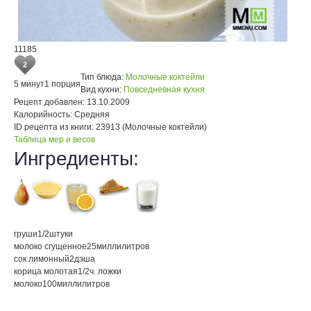
11185
2
Тип блюда:
Молочные коктейли
5 минут
1 порция
Вид кухни:
Повседневная кухня
Рецепт добавлен:
13.10.2009
Калорийность:
Средняя
ID рецепта из книги:
23913 (Молочные коктейли)
Таблица мер и весов
Ингредиенты:
груши
1/2
штуки
молоко сгущенное
25
миллилитров
сок лимонный
2
дэша
корица молотая
1/2
ч. ложки
молоко
100
миллилитров