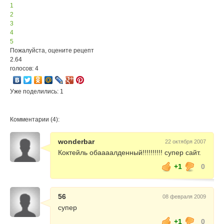
1
2
3
4
5
Пожалуйста, оцените рецепт
2.64
голосов: 4
Уже поделились: 1
Комментарии (4):
wonderbar
22 октября 2007
Коктейль обаааалденный!!!!!!!!!! супер сайт.
+1
0
56
08 февраля 2009
супер
+1
0