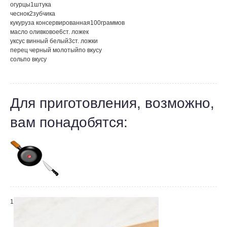
огурцы
1
штука
чеснок
2
зубчика
кукуруза консервированная
100
граммов
масло оливковое
6
ст. ложек
уксус винный белый
3
ст. ложки
перец черный молотый
по вкусу
соль
по вкусу
Для приготовления, возможно,
вам понадобятся:
1