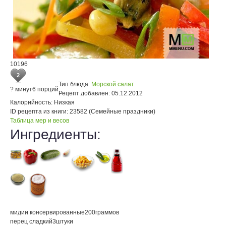
10196
2
Тип блюда:
Морской салат
? минут
6 порций
Рецепт добавлен:
05.12.2012
Калорийность:
Низкая
ID рецепта из книги:
23582 (Семейные праздники)
Таблица мер и весов
Ингредиенты:
мидии консервированные
200
граммов
перец сладкий
3
штуки