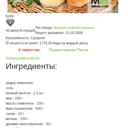
6286
4
Тип блюда:
Мучные изделия разные
40 минут
8 порций
Рецепт добавлен:
13.10.2009
Калорийность:
Средняя
ID рецепта из книги:
1776 (Блюда на каждый день)
Православная Пасха
К торжеству:
Таблица мер и весов
Ингредиенты:
цедра лимонная
соль
яичный желток - 2-3 шт.
мед - 100 г
масло сливочное - 100 г
мука пшеничная - 500 г
сахар - 10 г
молоко - 250 г
дрожжи прессованные - 30 г