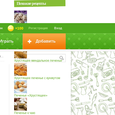
Похожие рецепты
Забытое печенье без муки....
+100
он
Регистрация
Вход
Играть
Добавить
Печенье хрустящее
е
Хрустящее миндальное печенье
Хрустящее печенье с кунжутом
Печенье «Хрустящее»
Печенье к чаю