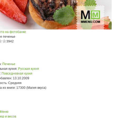
ото на фотобанке
е печенье
3942
:
Печенье
ьная кухня:
Русская кухня
:
Повседневная кухня
обавлен:
13.10.2009
ость:
Средняя
а из книги:
17300 (Магия вкуса)
 Меню
ер и весов