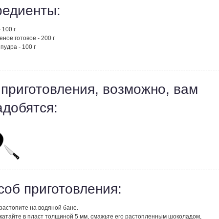
редиенты:
 100 г
еное готовое - 200 г
пудра - 100 г
 приготовления, возможно, вам
адобятся:
соб приготовления:
растопите на водяной бане.
скатайте в пласт толщиной 5 мм, смажьте его растопленным шоколадом,