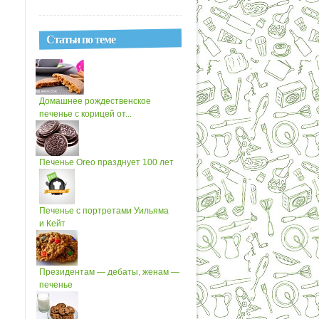
Статьи по теме
Домашнее рождественское
печенье с корицей от...
Печенье Oreo празднует 100 лет
Печенье с портретами Уильяма
и Кейт
Президентам — дебаты, женам —
печенье