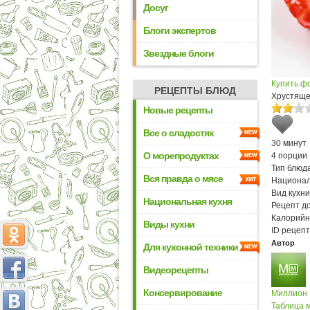
Досуг
Блоги экспертов
Звездные блоги
Купить ф
РЕЦЕПТЫ БЛЮД
Хрустяще
Новые рецепты
Все о сладостях
30 минут
О морепродуктах
4 порции
Тип блюда
Вся правда о мясе
Национал
Вид кухни
Национальная кухня
Рецепт д
Калорийн
Виды кухни
ID рецепт
Автор
Для кухонной техники
Видеорецепты
Консервирование
Миллион
Таблица м