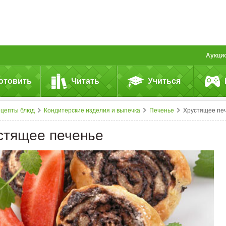
Аукци
отовить
Читать
Учиться
ецепты блюд
Кондитерские изделия и выпечка
Печенье
Хрустящее печень
стящее печенье