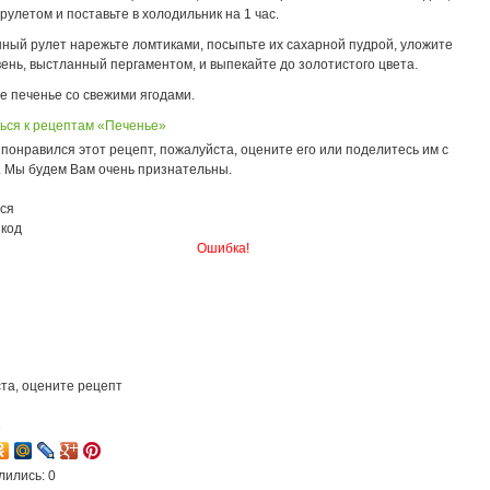
рулетом и поставьте в холодильник на 1 час.
ный рулет нарежьте ломтиками, посыпьте их сахарной пудрой, уложите
ень, выстланный пергаментом, и выпекайте до золотистого цвета.
е печенье со свежими ягодами.
ься к рецептам «Печенье»
понравился этот рецепт, пожалуйста, оцените его или поделитесь им с
. Мы будем Вам очень признательны.
ся
 код
Ошибка!
та, оцените рецепт
3
лились: 0