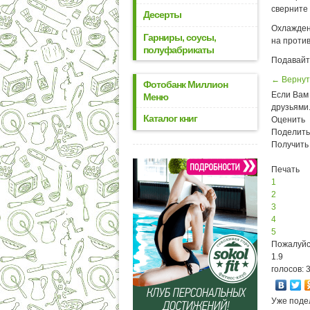
сверните 
Десерты
Охлажден
Гарниры, соусы,
на против
полуфабрикаты
Подавайт
← Вернут
Фотобанк Миллион
Если Вам 
Меню
друзьями
Каталог книг
Оценить
Поделить
Получить
Печать
1
2
3
4
5
Пожалуйс
1.9
голосов: 
Уже поде