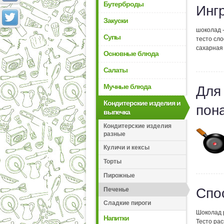
Бутерброды
Инг
Закуски
шоколад -
Супы
тесто сло
сахарная 
Основные блюда
Салаты
Мучные блюда
Для
Кондитерские изделия и
пон
выпечка
Кондитерские изделия
разные
Куличи и кексы
Торты
Пирожные
Спо
Печенье
Сладкие пироги
Шоколад 
Напитки
Тесто ра