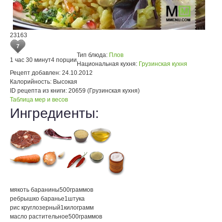
23163
7
Тип блюда:
Плов
1 час 30 минут
4 порции
Национальная кухня:
Грузинская кухня
Рецепт добавлен:
24.10.2012
Калорийность:
Высокая
ID рецепта из книги:
20659 (Грузинская кухня)
Таблица мер и весов
Ингредиенты:
мякоть баранины
500
граммов
ребрышко баранье
1
штука
рис круглозерный
1
килограмм
масло растительное
500
граммов