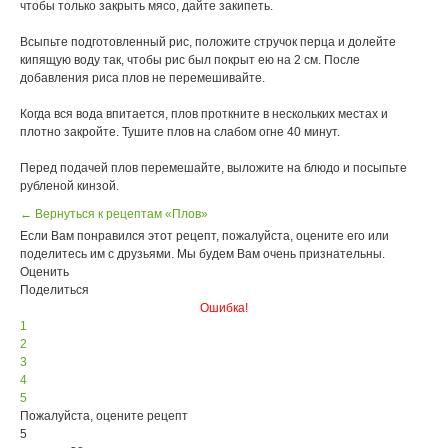
чтобы только закрыть мясо, дайте закипеть.
Всыпьте подготовленный рис, положите стручок перца и долейте
кипящую воду так, чтобы рис был покрыт ею на 2 см. После
добавления риса плов не перемешивайте.
Когда вся вода впитается, плов проткните в нескольких местах и
плотно закройте. Тушите плов на слабом огне 40 минут.
Перед подачей плов перемешайте, выложите на блюдо и посыпьте
рубленой кинзой.
← Вернуться к рецептам «Плов»
Если Вам понравился этот рецепт, пожалуйста, оцените его или
поделитесь им с друзьями. Мы будем Вам очень признательны.
Оценить
Поделиться
Ошибка!
1
2
3
4
5
Пожалуйста, оцените рецепт
5