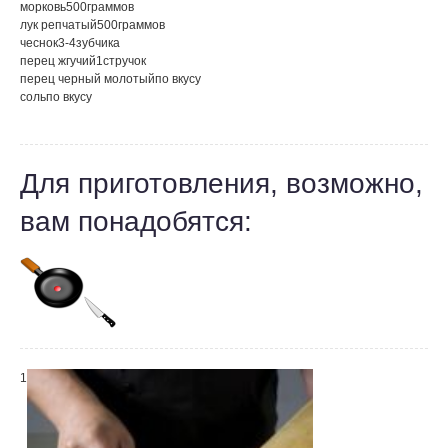
морковь
500
граммов
лук репчатый
500
граммов
чеснок
3-4
зубчика
перец жгучий
1
стручок
перец черный молотый
по вкусу
соль
по вкусу
Для приготовления, возможно,
вам понадобятся:
1