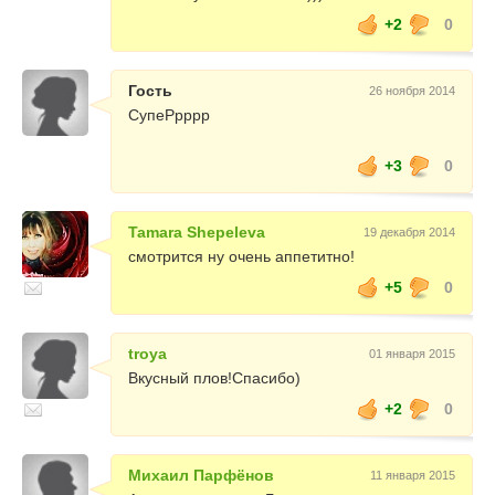
+2
0
Гость
26 ноября 2014
СупеРрррр
+3
0
Tamara Shepeleva
19 декабря 2014
смотрится ну очень аппетитно!
+5
0
troya
01 января 2015
Вкусный плов!Спасибо)
+2
0
Михаил Парфёнов
11 января 2015