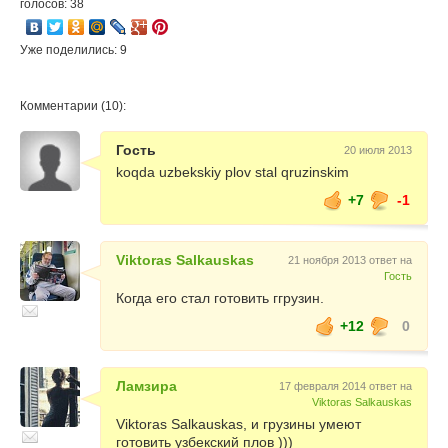
голосов: 38
Уже поделились: 9
Комментарии (10):
Гость
20 июля 2013
koqda uzbekskiy plov stal qruzinskim
+7
-1
Viktoras Salkauskas
21 ноября 2013 ответ на
Гость
Когда его стал готовить ггрузин.
+12
0
Ламзира
17 февраля 2014 ответ на
Viktoras Salkauskas
Viktoras Salkauskas, и грузины умеют
готовить узбекский плов )))