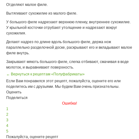
Отделяют малое филе.
Вытягивают сухожилие из малого филе.
У большого филе надрезают верхнюю пленку, внутреннее сухожилие.
У крыльной косточки отрубают утолщение и надрезают вокруг
сухожилия.
Делают надрез по длине вдоль большого филе, держа нож
параллельно разделочной доске, раскрывают его и вкладывают малое
филе внутрь.
Закрывают мякоть большого филе, слегка отбивают, смачивая в воде
молоток, и выравнивают поверхность.
← Вернуться к рецептам «Полуфабрикаты»
Если Вам понравился этот рецепт, пожалуйста, оцените его или
поделитесь им с друзьями. Мы будем Вам очень признательны.
Оценить
Поделиться
Ошибка!
1
2
3
4
5
Пожалуйста, оцените рецепт