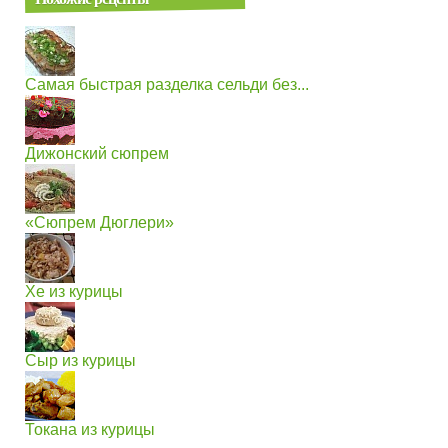
Самая быстрая разделка сельди без...
Дижонский сюпрем
«Сюпрем Дюглери»
Хе из курицы
Сыр из курицы
Токана из курицы