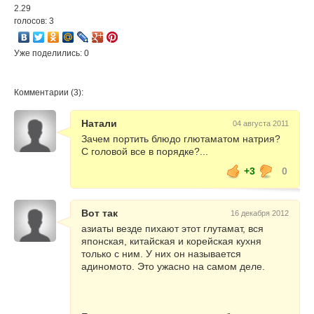
2.29
голосов: 3
Уже поделились: 0
Комментарии (3):
Натали
04 августа 2011
Зачем портить блюдо глютaматом натрия?
С головой все в порядке?...
+3
0
Вот так
16 декабря 2012
азиаты везде пихают этот глутамат, вся
японская, китайская и корейская кухня
только с ним. У них он называется
адиномото. Это ужасно на самом деле.