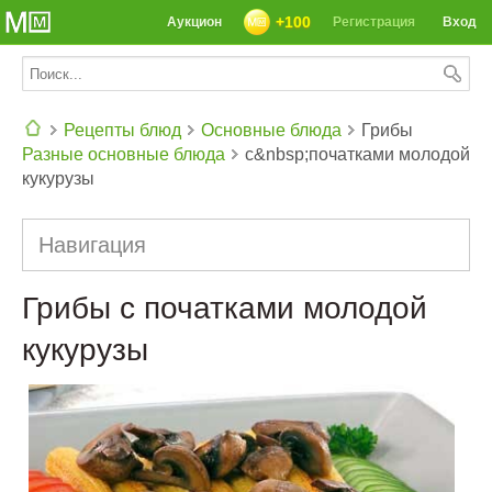
+100
Аукцион
Регистрация
Вход
Рецепты блюд
Основные блюда
Грибы
Разные основные блюда
с&nbsp;початками молодой
СЕГОДНЯ: 39142 РЕЦЕПТА
кукурузы
Навигация
Грибы с початками молодой
кукурузы