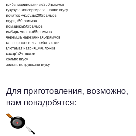
грибы маринованные
250
граммов
кукуруза консервированная
по вкусу
початок кукурузы
200
граммов
огурцы
50
граммов
помидоры
50
граммов
имбирь молотый
5
граммов
черемша нарезанная
5
граммов
масло растительное
4
ст. ложки
глютaмат натрия
1/4
ч. ложки
сахар
1/2
ч. ложки
соль
по вкусу
зелень петрушки
по вкусу
Для приготовления, возможно,
вам понадобятся: