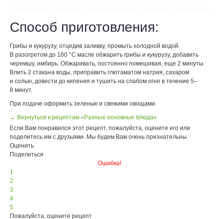
Способ приготовления:
Грибы и кукурузу, отцедив заливку, промыть холодной водой.
В разогретом до 160 °С масле обжарить грибы и кукурузу, добавить
черемшу, имбирь. Обжаривать, постоянно помешивая, еще 2 минуты.
Влить 2 стакана воды, приправить глютаматом натрия, сахаром
и солью, довести до кипения и тушить на слабом огне в течение 5–
8 минут.
При подаче оформить зеленью и свежими овощами.
← Вернуться к рецептам «Разные основные блюда»
Если Вам понравился этот рецепт, пожалуйста, оцените его или
поделитесь им с друзьями. Мы будем Вам очень признательны.
Оценить
Поделиться
Ошибка!
1
2
3
4
5
Пожалуйста, оцените рецепт