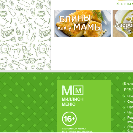
Котлеты 
Кол
рец
Но
Сл
Пр
На
Ре
ку
Рец
© МИЛЛИОН МЕНЮ.
бл
ВСЕ ПРАВА ЗАЩИЩЕНЫ.