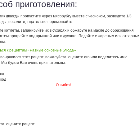
соб приготовления:
ик дважды пропустите через мясорубку вместе с чесноком, разведите 1/3
воды, посолите, тщательно перемешайте.
е котлеты, запанируйте их в сухарях и обжарьте на масле до образования
затем прогрейте под крышкой или в духовке. Подайте с жареным или отварны
ем.
ься к рецептам «Разные основные блюда»
понравился этот рецепт, пожалуйста, оцените его или поделитесь им с
. Мы будем Вам очень признательны.
ся
 код
Ошибка!
та, оцените рецепт
6