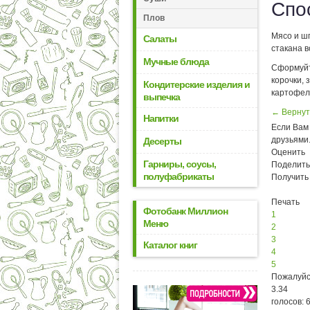
Спо
Плов
Мясо и шп
Салаты
стакана 
Мучные блюда
Сформуйт
корочки, 
Кондитерские изделия и
картофел
выпечка
← Вернут
Напитки
Если Вам 
друзьями
Десерты
Оценить
Гарниры, соусы,
Поделить
полуфабрикаты
Получить
Печать
Фотобанк Миллион
1
Меню
2
3
Каталог книг
4
5
Пожалуйс
3.34
голосов: 