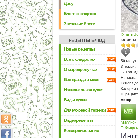
Досуг
Блоги экспертов
Звездные блоги
Купить ф
РЕЦЕПТЫ БЛЮД
Котлеты 
Новые рецепты
1
Все о сладостях
50 минут
3 порции
О морепродуктах
Тип блюда
Национал
Вся правда о мясе
Рецепт д
Калорийн
Национальная кухня
ID рецепт
Виды кухни
Автор
Для кухонной техники
Видеорецепты
Миллион
Таблица м
Консервирование
Инг