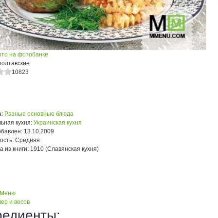
ото на фотобанке
полтавские
10823
:
Разные основные блюда
ьная кухня:
Украинская кухня
обавлен:
13.10.2009
ость:
Средняя
а из книги:
1910 (Славянская кухня)
 Меню
ер и весов
редиенты: