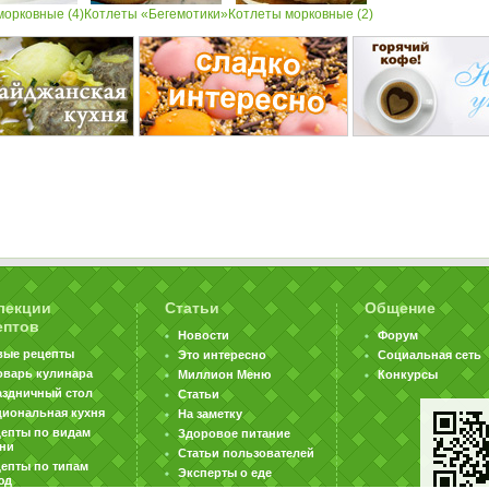
морковные (4)
Котлеты «Бегемотики»
Котлеты морковные (2)
лекции
Статьи
Общение
ептов
Новости
Форум
вые рецепты
Это интересно
Социальная сеть
оварь кулинара
Миллион Меню
Конкурсы
аздничный стол
Статьи
циональная кухня
На заметку
цепты по видам
Здоровое питание
хни
Статьи пользователей
епты по типам
Эксперты о еде
юд