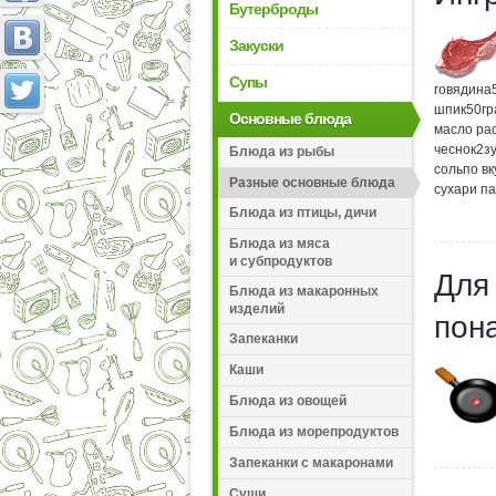
Бутерброды
Закуски
Супы
говядина
шпик
50
г
Основные блюда
масло ра
чеснок
2
з
Блюда из рыбы
соль
по вк
Разные основные блюда
сухари п
Блюда из птицы, дичи
Блюда из мяса
и субпродуктов
Для
Блюда из макаронных
изделий
пон
Запеканки
Каши
Блюда из овощей
Блюда из морепродуктов
Запеканки с макаронами
Суши