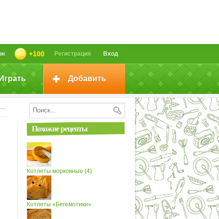
+100
он
Регистрация
Вход
Играть
Добавить
Похожие рецепты
Котлеты морковные (4)
Котлеты «Бегемотики»