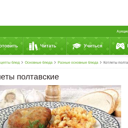
Аукци
отовить
Читать
Учиться
ецепты блюд
Основные блюда
Разные основные блюда
Котлеты полтавские
леты полтавские