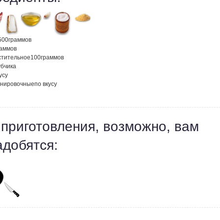
500
граммов
раммов
стительное
100
граммов
убчика
усу
анировочные
по вкусу
 приготовления, возможно, вам
адобятся: