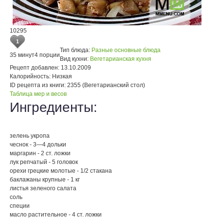
10295
1
Тип блюда:
Разные основные блюда
35 минут
4 порции
Вид кухни:
Вегетарианская кухня
Рецепт добавлен:
13.10.2009
Калорийность:
Низкая
ID рецепта из книги:
2355 (Вегетарианский стол)
Таблица мер и весов
Ингредиенты:
зелень укропа
чеснок - 3—4 дольки
маргарин - 2 ст. ложки
лук репчатый - 5 головок
орехи грецкие молотые - 1/2 стакана
баклажаны крупные - 1 кг
листья зеленого салата
соль
специи
масло растительное - 4 ст. ложки