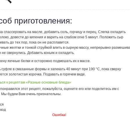
соб приготовления:
ка спассеровать на масле, добавить соль, горчицу и перец. Слегка охладить
олоко, довести до кипения и варить на слабом огне 5 минут. Положить сыр
вать до тех пор, пока он не расплавится.
чные желтки и тонкой струйкой влить в сырную массу, непрерывно размешива
 не свернулись. Добавить коньяк и охладить.
пену яичные белки и осторожно подмешать их к массе.
 суфле в смазанные формы и запекать 40 минут при 190 °С, пока сверху
ется золотистая корочка. Подавать в горячем виде.
ься к рецептам «Разные основные блюда»
понравился этот рецепт, пожалуйста, оцените его или поделитесь им с
. Мы будем Вам очень признательны.
ся
 код
Ошибка!