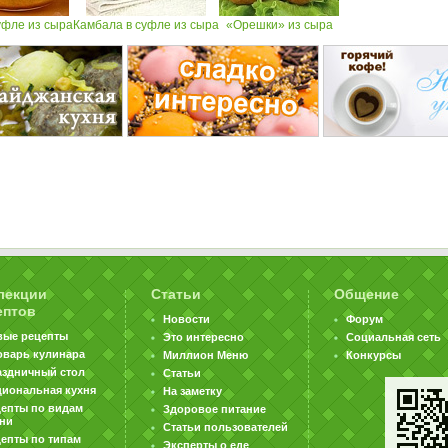
уфле из сыра
Камбала в суфле из сыра
«Орешки» из сыра
лекции
Статьи
Общение
ептов
Новости
Форум
вые рецепты
Это интересно
Социальная сеть
оварь кулинара
Миллион Меню
Конкурсы
аздничный стол
Статьи
циональная кухня
На заметку
цепты по видам
Здоровое питание
хни
Статьи пользователей
епты по типам
Эксперты о еде