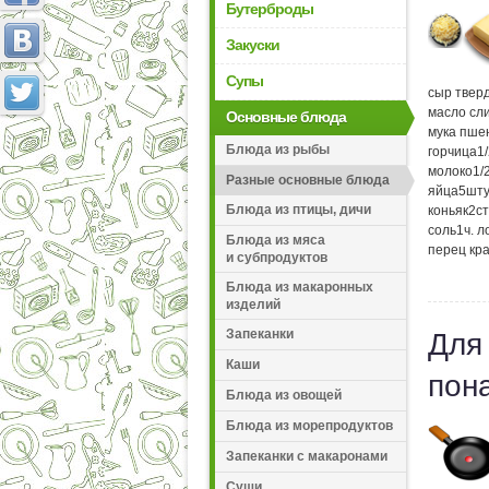
Бутерброды
Закуски
Супы
сыр твер
масло сл
Основные блюда
мука пше
Блюда из рыбы
горчица
1
молоко
1/
Разные основные блюда
яйца
5
шту
Блюда из птицы, дичи
коньяк
2
ст
соль
1
ч. л
Блюда из мяса
перец кр
и субпродуктов
Блюда из макаронных
изделий
Запеканки
Для
Каши
пон
Блюда из овощей
Блюда из морепродуктов
Запеканки с макаронами
Суши