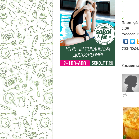
2
3
4
5
Пожалуйс
2.06
голосов: 
Уже поде
Коммента