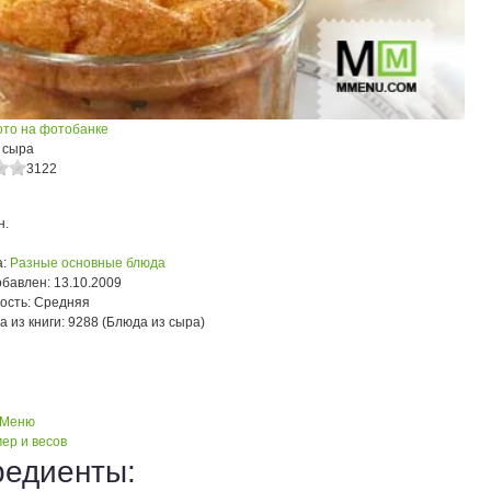
ото на фотобанке
 сыра
3122
н.
:
Разные основные блюда
обавлен:
13.10.2009
ость:
Средняя
а из книги:
9288 (Блюда из сыра)
 Меню
ер и весов
редиенты: