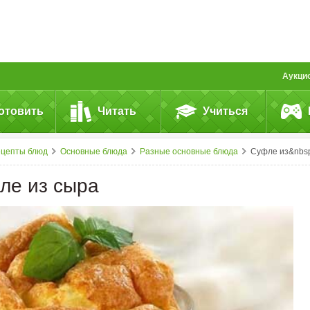
Аукци
отовить
Читать
Учиться
ецепты блюд
Основные блюда
Разные основные блюда
Суфле из&nbsp;сыр
ле из сыра