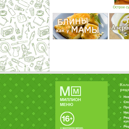
Острое с
Кол
рец
Но
Сл
Пр
На
Ре
ку
Рец
© МИЛЛИОН МЕНЮ.