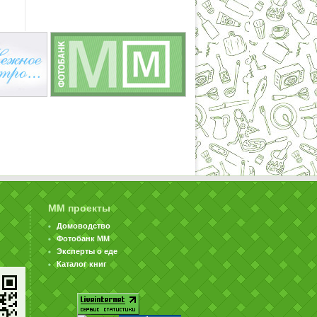
ММ проекты
Домоводство
Фотобанк ММ
Эксперты о еде
Каталог книг