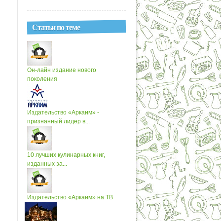
Статьи по теме
Он-лайн издание нового
поколения
Издательство «Аркаим» -
признанный лидер в...
10 лучших кулинарных книг,
изданных за...
Издательство «Аркаим» на ТВ