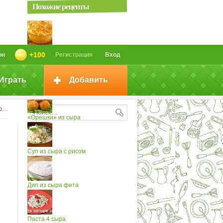
Похожие рецепты
Острое суфле из сыра
+100
он
Регистрация
Вход
Играть
Добавить
Камбала в суфле из сыра
а
«Орешки» из сыра
Суп из сыра с рисом
Дип из сыра фета
Паста 4 сыра