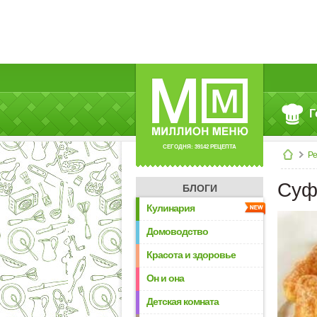
Г
СЕГОДНЯ: 39142 РЕЦЕПТА
Р
Суф
БЛОГИ
Кулинария
Домоводство
Красота и здоровье
Он и она
Детская комната