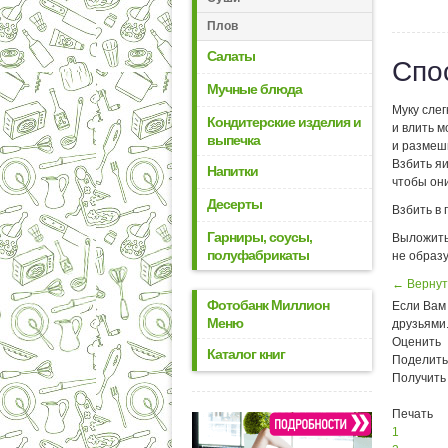
Плов
Салаты
Спо
Мучные блюда
Муку слег
Кондитерские изделия и
и влить м
выпечка
и размеши
Взбить яи
Напитки
чтобы они
Десерты
Взбить в 
Гарниры, соусы,
Выложить
полуфабрикаты
не образу
← Вернут
Фотобанк Миллион
Если Вам 
Меню
друзьями
Оценить
Каталог книг
Поделить
Получить
Печать
1