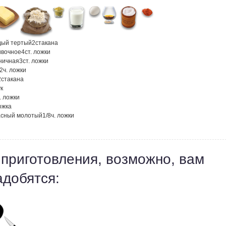
дый тертый
2
стакана
ивочное
4
ст. ложки
ничная
3
ст. ложки
/2
ч. ложки
2
стакана
к
. ложки
ожка
асный молотый
1/8
ч. ложки
 приготовления, возможно, вам
адобятся: