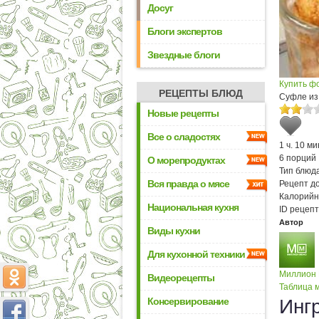
Досуг
Блоги экспертов
Звездные блоги
Купить ф
РЕЦЕПТЫ БЛЮД
Суфле из
Новые рецепты
Все о сладостях
1 ч. 10 ми
6 порций
О морепродуктах
Тип блюда
Вся правда о мясе
Рецепт д
Калорийн
Национальная кухня
ID рецепт
Автор
Виды кухни
Для кухонной техники
Миллион
Видеорецепты
Таблица м
Консервирование
Инг