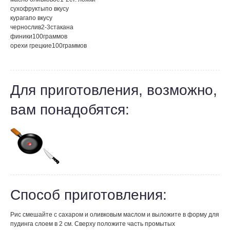
сухофрукты
по вкусу
курага
по вкусу
чернослив
2-3
стакана
финики
100
граммов
орехи грецкие
100
граммов
Для приготовления, возможно,
вам понадобятся:
Способ приготовления:
Рис смешайте с сахаром и оливковым маслом и выложите в форму для
пудинга слоем в 2 см. Сверху положите часть промытых