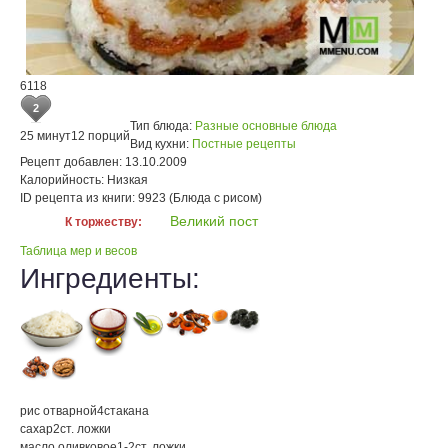
6118
2
Тип блюда:
Разные основные блюда
25 минут
12 порций
Вид кухни:
Постные рецепты
Рецепт добавлен:
13.10.2009
Калорийность:
Низкая
ID рецепта из книги:
9923 (Блюда с рисом)
Великий пост
К торжеству:
Таблица мер и весов
Ингредиенты:
рис отварной
4
стакана
сахар
2
ст. ложки
масло оливковое
1-2
ст. ложки