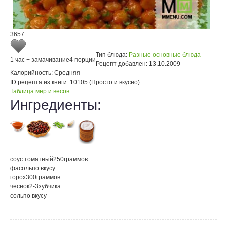
3657
Тип блюда:
Разные основные блюда
1 час + замачивание
4 порции
Рецепт добавлен:
13.10.2009
Калорийность:
Средняя
ID рецепта из книги:
10105 (Просто и вкусно)
Таблица мер и весов
Ингредиенты:
соус томатный
250
граммов
фасоль
по вкусу
горох
300
граммов
чеснок
2-3
зубчика
соль
по вкусу