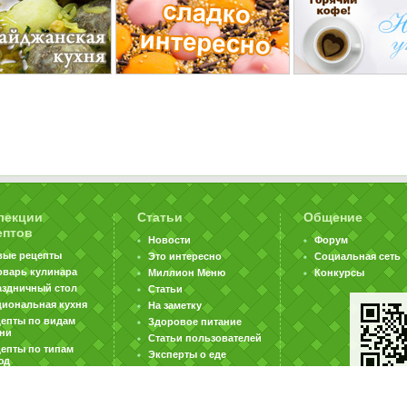
лекции
Статьи
Общение
ептов
Новости
Форум
вые рецепты
Это интересно
Социальная сеть
оварь кулинара
Миллион Меню
Конкурсы
аздничный стол
Статьи
циональная кухня
На заметку
цепты по видам
Здоровое питание
хни
Статьи пользователей
епты по типам
Эксперты о еде
юд