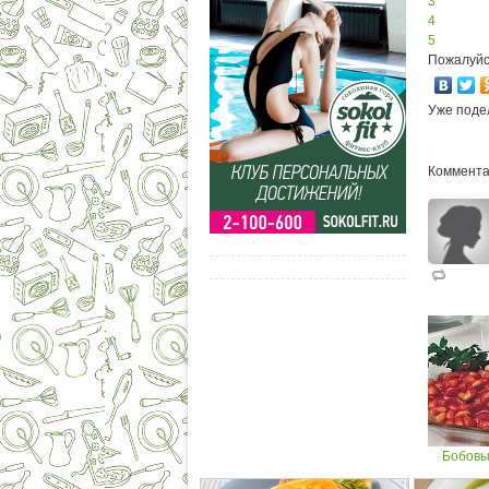
3
4
5
Пожалуйс
Уже поде
Коммента
Бобовы