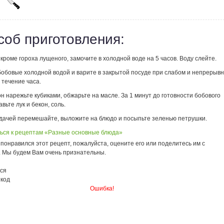
соб приготовления:
кроме гороха лущеного, замочите в холодной воде на 5 часов. Воду слейте.
бобовые холодной водой и варите в закрытой посуде при слабом и непрерыв
 течение часа.
он нарежьте кубиками, обжарьте на масле. За 1 минут до готовности бобового
вьте лук и бекон, соль.
дачей перемешайте, выложите на блюдо и посыпьте зеленью петрушки.
ься к рецептам «Разные основные блюда»
понравился этот рецепт, пожалуйста, оцените его или поделитесь им с
. Мы будем Вам очень признательны.
ся
 код
Ошибка!