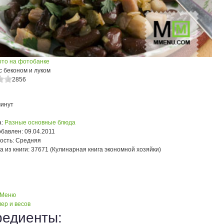
ото на фотобанке
с беконом и луком
2856
минут
:
Разные основные блюда
обавлен:
09.04.2011
ость:
Средняя
а из книги:
37671 (Кулинарная книга экономной хозяйки)
 Меню
ер и весов
редиенты: