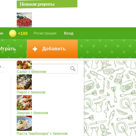
Похожие рецепты
Бобовые в соусе
+100
он
Регистрация
Вход
Играть
Добавить
Бобовые в соусе (2)
м
Салат с беконом
Пирог с беконом
Закуска с беконом
Паста "карбонара" с беконом