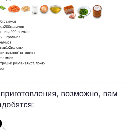
00
граммов
рох
200
граммов
чевица
200
граммов
т
200
граммов
раммов
атый
1/2
головки
стительное
1
ст. ложка
граммов
етрушки рубленая
2
ст. ложки
усу
 приготовления, возможно, вам
адобятся: