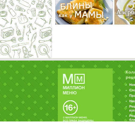
Кол
рец
Но
Сл
Пр
На
Ре
ку
Рец
© МИЛЛИОН МЕНЮ.
бл
ВСЕ ПРАВА ЗАЩИЩЕНЫ.