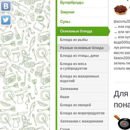
Бутерброды
Закуски
Супы
фасоль
2
→ или го
Основные блюда
→ или че
→ или ну
Блюда из рыбы
вода
500
г
лук репч
Разные основные блюда
масло ра
Блюда из птицы, дичи
бекон
200
зелень п
Блюда из мяса
и субпродуктов
соль
по вк
Блюда из макаронных
изделий
Запеканки
Для
Каши
пон
Блюда из овощей
Блюда из морепродуктов
Запеканки с макаронами
Суши