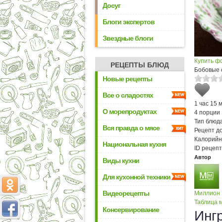
Досуг
Блоги экспертов
Звездные блоги
Купить ф
РЕЦЕПТЫ БЛЮД
Бобовые 
Новые рецепты
Все о сладостях
1 час 15 
О морепродуктах
4 порции
Тип блюда
Вся правда о мясе
Рецепт д
Калорийн
Национальная кухня
ID рецепт
Автор
Виды кухни
Для кухонной техники
Видеорецепты
Миллион
Таблица м
Консервирование
Инг