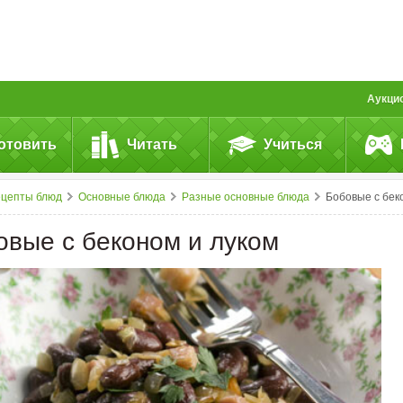
Аукци
отовить
Читать
Учиться
ецепты блюд
Основные блюда
Разные основные блюда
Бобовые с беконом и луко
овые с беконом и луком