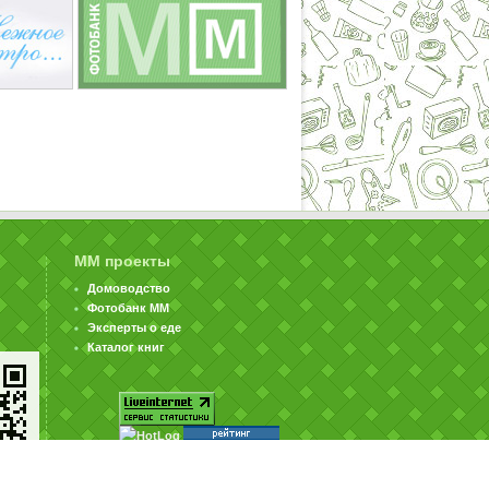
ММ проекты
Домоводство
Фотобанк ММ
Эксперты о еде
Каталог книг