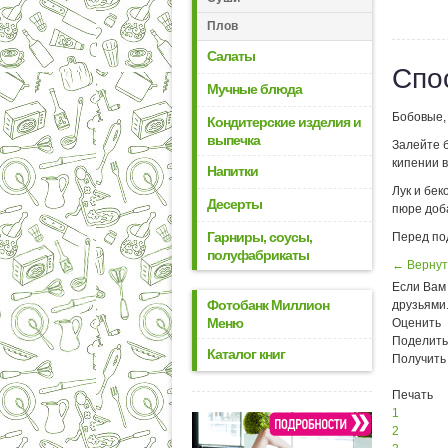
Плов
Салаты
Спо
Мучные блюда
Бобовые, 
Кондитерские изделия и
выпечка
Залейте 
кипении в
Напитки
Лук и бек
Десерты
пюре доба
Гарниры, соусы,
Перед по
полуфабрикаты
← Вернут
Если Вам 
Фотобанк Миллион
друзьями
Меню
Оценить
Поделить
Каталог книг
Получить
Печать
1
2