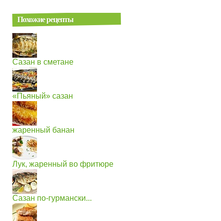
Похожие рецепты
Сазан в сметане
«Пьяный» сазан
жаренный банан
Лук, жаренный во фритюре
Сазан по-гурмански...