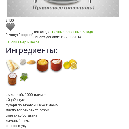
2436
Тип блюда:
Разные основные блюда
? минут
? порций
Рецепт добавлен:
27.05.2014
Таблица мер и весов
Ингредиенты:
филе рыбы
1000
граммов
яйца
2
штуки
сухари панировочные
4
ст. ложки
масло топленое
2
ст. ложки
сметана
0.5
стакана
лимоны
1
штука
соль
по вкусу