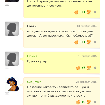
Гость, Варите до готовности спагетти а не
до готовности сосисок
+11
0
Гость
04 декабря 2014
мои детки не едят сосиски ..так что не для
деток!!! А вот взрослых я бы побаловала)))
+11
0
Соння
12 января 2015
Идея - супер.
+7
0
Gla_mur
28 февраля 2015
Название какое-то неаппетитное... Да и
учитывая качество наших сосисок деткам
лучше что-нибудь другое приготовить
+9
0