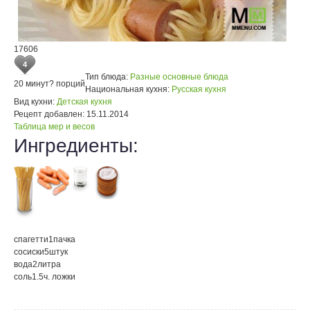
17606
4
Тип блюда:
Разные основные блюда
20 минут
? порций
Национальная кухня:
Русская кухня
Вид кухни:
Детская кухня
Рецепт добавлен:
15.11.2014
Таблица мер и весов
Ингредиенты:
спагетти
1
пачка
сосиски
5
штук
вода
2
литра
соль
1.5
ч. ложки