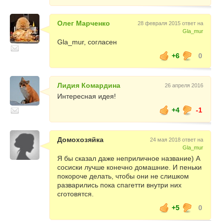
Олег Марченко
28 февраля 2015 ответ на
Gla_mur
Gla_mur, согласен
+6
0
Лидия Комардина
26 апреля 2016
Интересная идея!
+4
-1
Домохозяйка
24 мая 2018 ответ на
Gla_mur
Я бы сказал даже неприличное название) А
сосиски лучше конечно домашние. И пеньки
покороче делать, чтобы они не слишком
разварились пока спагетти внутри них
сготовятся.
+5
0