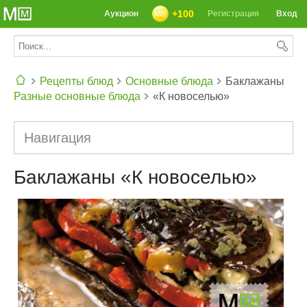
+100
Аукцион
Регистрация
Вход
Рецепты блюд
Основные блюда
Баклажаны
Разные основные блюда
«К новоселью»
СЕГОДНЯ: 39142 РЕЦЕПТА
Навигация
Баклажаны «К новоселью»