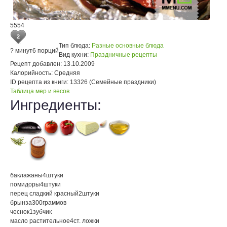
5554
2
Тип блюда:
Разные основные блюда
? минут
6 порций
Вид кухни:
Праздничные рецепты
Рецепт добавлен:
13.10.2009
Калорийность:
Средняя
ID рецепта из книги:
13326 (Семейные праздники)
Таблица мер и весов
Ингредиенты:
баклажаны
4
штуки
помидоры
4
штуки
перец сладкий красный
2
штуки
брынза
300
граммов
чеснок
1
зубчик
масло растительное
4
ст. ложки