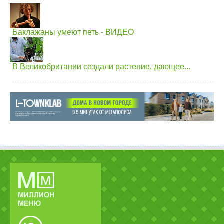
Баклажаны умеют петь - ВИДЕО
В Великобритании создали растение, дающее...