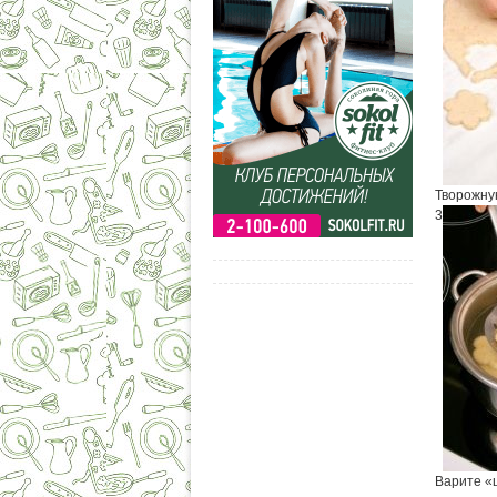
Творожну
3
Варите «ц