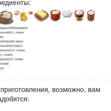
редиенты:
ежирный
900
граммов
ничная
6
ст. ложек
ки
ьсиновый
по вкусу
ельсина
по вкусу
ивочное
1
ст. ложка
ст. ложек
харная
2
ст. ложки
. ложки
усу
 приготовления, возможно, вам
адобятся: