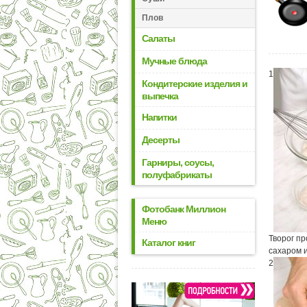
Плов
Салаты
Мучные блюда
1
Кондитерские изделия и
выпечка
Напитки
Десерты
Гарниры, соусы,
полуфабрикаты
Фотобанк Миллион
Меню
Творог пр
Каталог книг
сахаром 
2