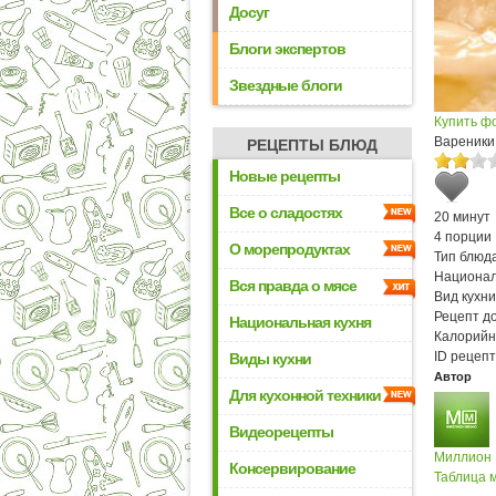
Досуг
Блоги экспертов
Звездные блоги
Купить ф
Вареники
РЕЦЕПТЫ БЛЮД
Новые рецепты
Все о сладостях
20 минут
4 порции
О морепродуктах
Тип блюда
Национал
Вся правда о мясе
Вид кухни
Рецепт д
Национальная кухня
Калорийн
ID рецепт
Виды кухни
Автор
Для кухонной техники
Видеорецепты
Миллион
Консервирование
Таблица м