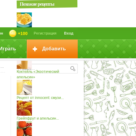
Похожие рецепты
«Цветущий апельсин»
+100
он
Регистрация
Вход
Играть
Добавить
Апельсин фаршированый
»
Коктейль «Экзотический
апельсин»
Рецепт от innocent: смузи...
Грейпфрут и апельсин...