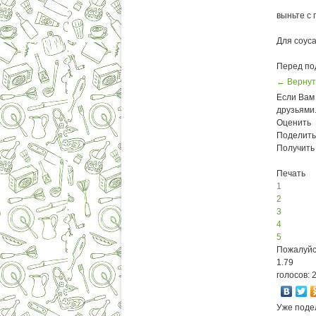
выньте с
Для соуса
Перед по
← Вернут
Если Вам 
друзьями
Оценить
Поделить
Получить
Печать
1
2
3
4
5
Пожалуйс
1.79
голосов: 
Уже поде