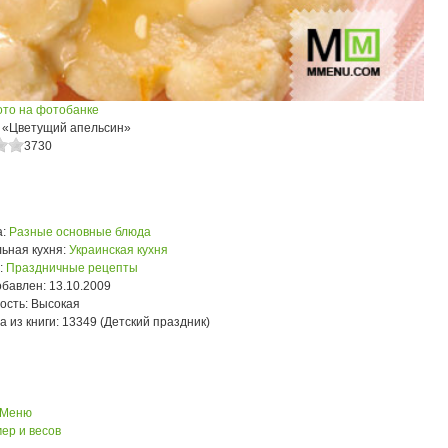
ото на фотобанке
 «Цветущий апельсин»
3730
:
Разные основные блюда
ьная кухня:
Украинская кухня
:
Праздничные рецепты
обавлен:
13.10.2009
ость:
Высокая
а из книги:
13349 (Детский праздник)
 Меню
ер и весов