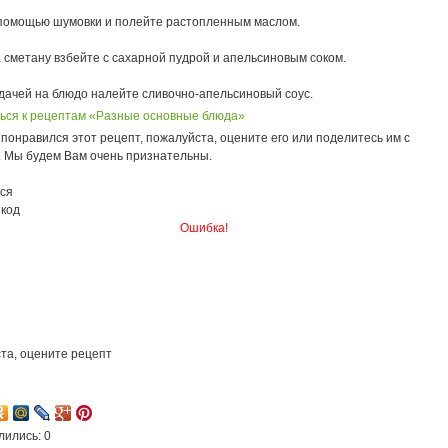
 помощью шумовки и полейте растопленным маслом.
 сметану взбейте с сахарной пудрой и апельсиновым соком.
дачей на блюдо налейте сливочно-апельсиновый соус.
ься к рецептам «Разные основные блюда»
понравился этот рецепт, пожалуйста, оцените его или поделитесь им с
. Мы будем Вам очень признательны.
ся
 код
Ошибка!
та, оцените рецепт
2
лились: 0