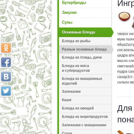
Инг
Бутерброды
Закуски
Супы
Основные блюда
творог н
мука пше
Блюда из рыбы
яйца
2
шту
Разные основные блюда
сок апел
цедра ап
Блюда из птицы, дичи
масло сл
Блюда из мяса
сметана
6
и субпродуктов
пудра са
сахар
3
ст
Блюда из макаронных
соль
по вк
изделий
Запеканки
Каши
Для
Блюда из овощей
Блюда из морепродуктов
пон
Запеканки с макаронами
Суши