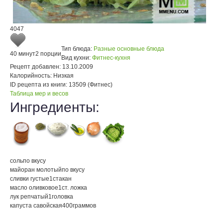
4047
Тип блюда:
Разные основные блюда
40 минут
2 порции
Вид кухни:
Фитнес-кухня
Рецепт добавлен:
13.10.2009
Калорийность:
Низкая
ID рецепта из книги:
13509 (Фитнес)
Таблица мер и весов
Ингредиенты:
соль
по вкусу
майоран молотый
по вкусу
сливки густые
1
стакан
масло оливковое
1
ст. ложка
лук репчатый
1
головка
капуста савойская
400
граммов