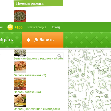
Похожие рецепты
Фасоль с яйцом
+100
он
Регистрация
Вход
Играть
Добавить
Стручковая фасоль с яйцом
м
Зеленая фасоль с маслом и яйцом
Фасоль запеченная (2)
Фасоль запеченная
Фасоль, запеченная с миндалем