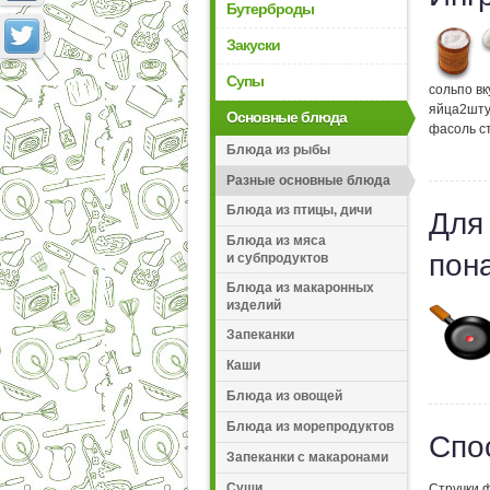
Бутерброды
Закуски
Супы
соль
по вк
яйца
2
шту
Основные блюда
фасоль с
Блюда из рыбы
Разные основные блюда
Блюда из птицы, дичи
Для
Блюда из мяса
пон
и субпродуктов
Блюда из макаронных
изделий
Запеканки
Каши
Блюда из овощей
Блюда из морепродуктов
Спо
Запеканки с макаронами
Суши
Стручки ф