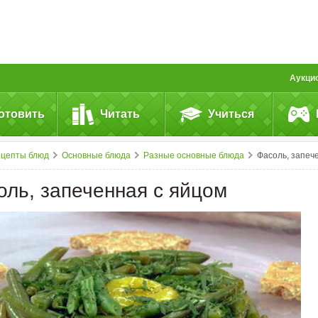
Аукци
отовить
Читать
Учиться
ецепты блюд
Основные блюда
Разные основные блюда
Фасоль, запеченная с&nbsp;яйцо
оль, запеченная с яйцом