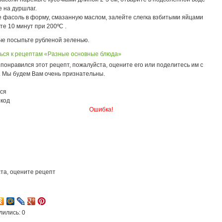
е на дуршлаг.
 фасоль в форму, смазанную маслом, залейте слегка взбитыми яйцами
те 10 минут при 200ºС .
че посыпьте рубленой зеленью.
ься к рецептам «Разные основные блюда»
понравился этот рецепт, пожалуйста, оцените его или поделитесь им с
. Мы будем Вам очень признательны.
ся
 код
Ошибка!
та, оцените рецепт
1
лились: 0