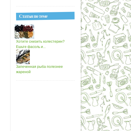
Статьи по теме
Хотите снизить холестерин?
Ешьте фасоль и...
Запеченная рыба полезнее
жареной