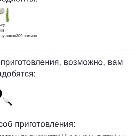
усу
ки
тручковая
300
граммов
 приготовления, возможно, вам
адобятся:
соб приготовления:
асоли нарежьте кусочками длиной 2-3 см, отварите в подсоленной воде