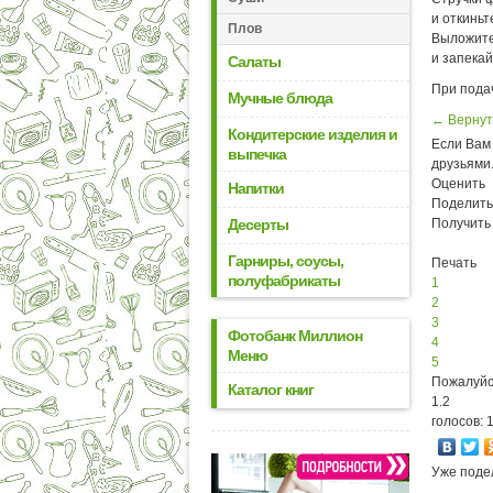
и откиньт
Плов
Выложите
и запекай
Салаты
При пода
Мучные блюда
← Вернут
Кондитерские изделия и
Если Вам 
выпечка
друзьями
Оценить
Напитки
Поделить
Десерты
Получить
Гарниры, соусы,
Печать
полуфабрикаты
1
2
3
Фотобанк Миллион
4
Меню
5
Пожалуйс
Каталог книг
1.2
голосов: 
Уже поде