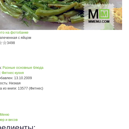
ото на фотобанке
запеченная с яйцом
3498
:
Разные основные блюда
:
Фитнес-кухня
обавлен:
13.10.2009
ость:
Низкая
а из книги:
13577 (Фитнес)
 Меню
ер и весов
редиенты: