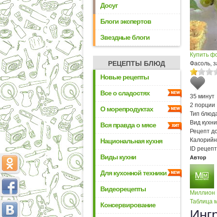
Досуг
Блоги экспертов
Звездные блоги
Купить ф
РЕЦЕПТЫ БЛЮД
Фасоль, 
Новые рецепты
Все о сладостях
35 минут
2 порции
О морепродуктах
Тип блюда
Вид кухни
Вся правда о мясе
Рецепт д
Калорийн
Национальная кухня
ID рецепт
Виды кухни
Автор
Для кухонной техники
Видеорецепты
Миллион
Таблица м
Консервирование
Инг