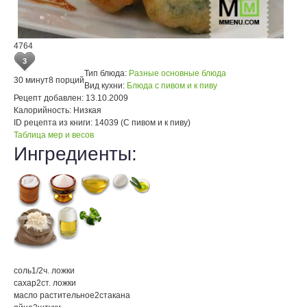
4764
3
Тип блюда:
Разные основные блюда
30 минут
8 порций
Вид кухни:
Блюда с пивом и к пиву
Рецепт добавлен:
13.10.2009
Калорийность:
Низкая
ID рецепта из книги:
14039 (С пивом и к пиву)
Таблица мер и весов
Ингредиенты:
соль
1/2
ч. ложки
сахар
2
ст. ложки
масло растительное
2
стакана