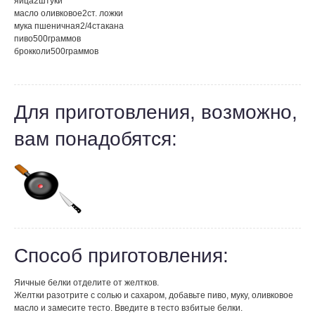
яйца
2
штуки
масло оливковое
2
ст. ложки
мука пшеничная
2/4
стакана
пиво
500
граммов
брокколи
500
граммов
Для приготовления, возможно,
вам понадобятся:
Способ приготовления:
Яичные белки отделите от желтков.
Желтки разотрите с солью и сахаром, добавьте пиво, муку, оливковое
масло и замесите тесто. Введите в тесто взбитые белки.